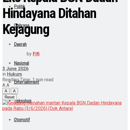
Politik
Hindayana Ditahan
Kejagung
Olahraga
Daerah
by
Fifi
Nasional
3 June 2026
in
Hukum
Reading Time: 1 min read
Entertainment
A
A
A
A
Reset
Teknologi
Otomotif