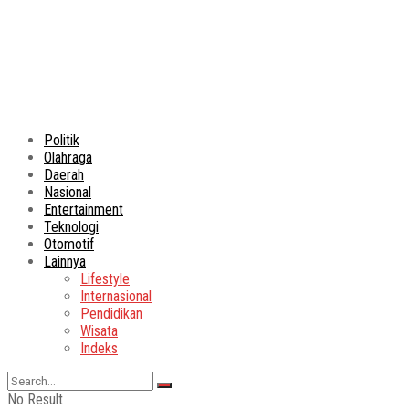
Politik
Olahraga
Daerah
Nasional
Entertainment
Teknologi
Otomotif
Lainnya
Lifestyle
Internasional
Pendidikan
Wisata
Indeks
No Result