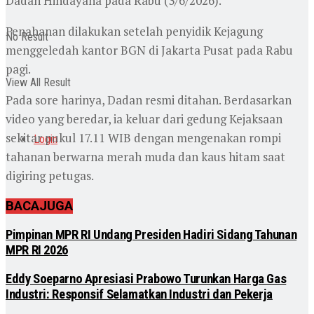
Dadan Hindayana pada Rabu (3/6/2026).
Penahanan dilakukan setelah penyidik Kejagung
No Result
menggeledah kantor BGN di Jakarta Pusat pada Rabu
pagi.
View All Result
Pada sore harinya, Dadan resmi ditahan. Berdasarkan
video yang beredar, ia keluar dari gedung Kejaksaan
sekitar pukul 17.11 WIB dengan mengenakan rompi
Login
tahanan berwarna merah muda dan kaus hitam saat
digiring petugas.
BACA
JUGA
Pimpinan MPR RI Undang Presiden Hadiri Sidang Tahunan
MPR RI 2026
Eddy Soeparno Apresiasi Prabowo Turunkan Harga Gas
Industri: Responsif Selamatkan Industri dan Pekerja