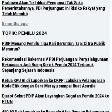
Prabowo Akan Tertibkan Pengamat Tak Suka
Pemerintahannya, PDI Perjuangan: Ini Risiko Rakyat yang
Telah Memilih
5 months ago
TOPIK: PEMILU 2024
PDIP Menang Pemilu Tiga Kali Beruntun, Tapi Citra Publik
Menurun?
Rekomendasi Rakernas V PDI Perjuangan: Penyalahgunaan
Kekuasaan Jadi Biang Kerok Pemilu 2024 Terburuk
Sepanjang Sejarah Indonesia
Ketua KPU RI di Laporkan ke DKPP; Lakukan Pelanggaran
Kode Etik dengan Cara Merayu sampai Buat Asusila
Djarot Sebut PDIP Akan Layangkan Gugatan Pemilu 2024 ke
PTUN
450 ASN di Laporkan ke Bawaslu Atas Dugaan Pelanggaran