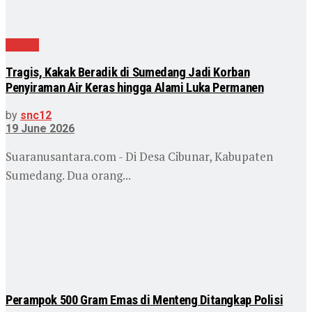
Hukum
Tragis, Kakak Beradik di Sumedang Jadi Korban
Penyiraman Air Keras hingga Alami Luka Permanen
by
snc12
19 June 2026
Suaranusantara.com - Di Desa Cibunar, Kabupaten
Sumedang. Dua orang...
Perampok 500 Gram Emas di Menteng Ditangkap Polisi