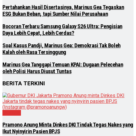
Pertahankan Hasil Disertasinya, Marinus Gea Tegaskan
ESG Bukan Beban, tapi Sumber Nilai Perusahaan
Bocoran Terbaru Samsung Galaxy S26 Ultra: Pengisian
Daya Lebih Cepat, Lebih Cerdas?
Soal Kasus Pandji, Marinus Gea: Demokrasi Tak Boleh
Kalah oleh Rasa Tersinggung
Marinus Gea Tanggapi Temuan KPAI: Dugaan Pelecehan
oleh Polisi Harus Diusut Tuntas
BERITA TERKINI
Nasional
Pramono Anung Minta Dinkes DKI Tindak Tegas Nakes yang
Ikut Nyinyirin Pasien BPJS