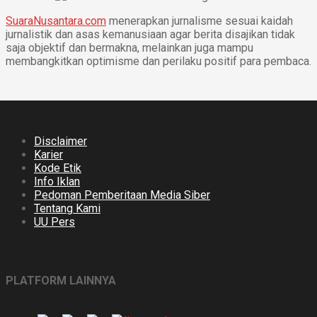
SuaraNusantara.com
menerapkan jurnalisme sesuai kaidah
jurnalistik dan asas kemanusiaan agar berita disajikan tidak
saja objektif dan bermakna, melainkan juga mampu
membangkitkan optimisme dan perilaku positif para pembaca.
Disclaimer
Karier
Kode Etik
Info Iklan
Pedoman Pemberitaan Media Siber
Tentang Kami
UU Pers
PLATFORM LAINNYA