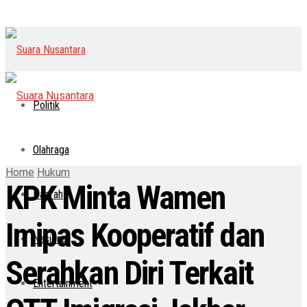
Politik
Olahraga
Home
Hukum
KPK Minta Wamen
Daerah
Imipas Kooperatif dan
Nasional
Serahkan Diri Terkait
Entertainment