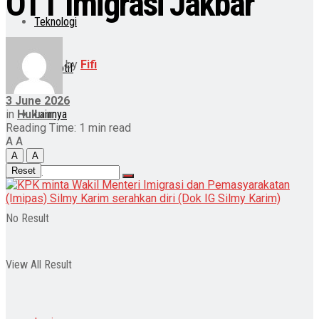
OTT Imigrasi Jakbar
Teknologi
by
Fifi
Otomotif
3 June 2026
in
Hukum
Lainnya
Reading Time: 1 min read
A
A
A
A
Reset
No Result
View All Result