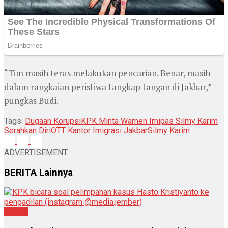
“Tim masih terus melakukan pencarian. Benar, masih
dalam rangkaian peristiwa tangkap tangan di Jakbar,”
pungkas Budi.
Tags:
Dugaan Korupsi
KPK Minta Wamen Imipas Silmy Karim
Serahkan Diri
OTT Kantor Imigrasi Jakbar
Silmy Karim
ADVERTISEMENT
BERITA
Lainnya
Hukum