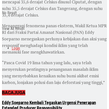
mencapai 35,6 derajat Celsius disusul Ciputat, dengan
suhu 35,5 derajat Celsius dan Tangerang, dengan suhu
No Result
35,4 derajat Celsius.
Menanggapi fenomena panas ekstrem, Wakil Ketua MPR
View All Result
RI dari Fraksi Partai Amanat Nasional (PAN) Eddy
Soeparno menegaskan perlunya kebijakan dan aksi yang
responsif menghadapi kondisi iklim yang telah
Login
memasuki fase mengkhawatirkan.
“Pasca Covid 19 lima tahun yang lalu, saya telah
menyerukan pentingnya penanganan masalah iklim
yang menyebabkan kenaikan suhu bumi akibat emisi
karbon, lonjakan polusi dan laju deforstasi yang tinggi,”
BACA
JUGA
Eddy Soeparno Kembali Tegaskan Urgensi Penerapan
Extended Producer Responsibility