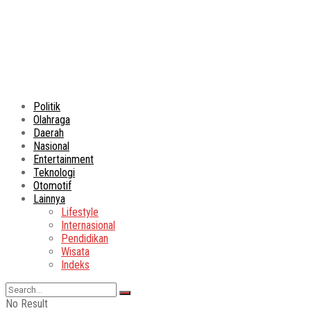
Politik
Olahraga
Daerah
Nasional
Entertainment
Teknologi
Otomotif
Lainnya
Lifestyle
Internasional
Pendidikan
Wisata
Indeks
No Result