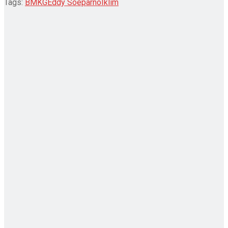
Tags:
BMKG
Eddy Soeparno
Iklim