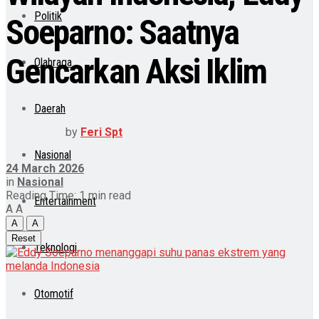
Politik
Soeparno: Saatnya
Gencarkan Aksi Iklim
Olahraga
Daerah
by
Feri Spt
Nasional
24 March 2026
in
Nasional
Reading Time: 1 min read
Entertainment
A
A
A
A
Reset
Teknologi
Otomotif