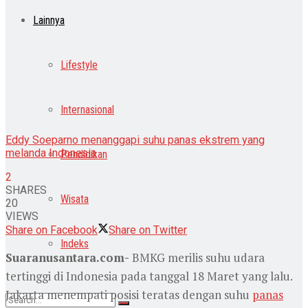
Lainnya
Lifestyle
Internasional
Eddy Soeparno menanggapi suhu panas ekstrem yang
melanda Indonesia
Pendidikan
2
SHARES
Wisata
20
VIEWS
Share on Facebook
Share on Twitter
Indeks
Suaranusantara.com-
BMKG merilis suhu udara
tertinggi di Indonesia pada tanggal 18 Maret yang lalu.
Jakarta menempati posisi teratas dengan suhu
panas