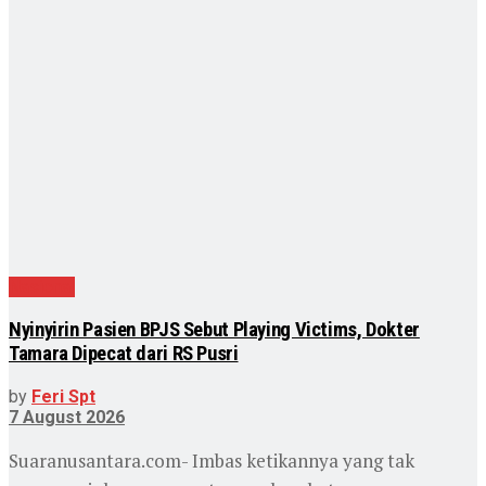
Nasional
Nyinyirin Pasien BPJS Sebut Playing Victims, Dokter
Tamara Dipecat dari RS Pusri
by
Feri Spt
7 August 2026
Suaranusantara.com- Imbas ketikannya yang tak