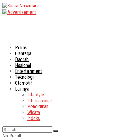
Politik
Olahraga
Daerah
Nasional
Entertainment
Teknologi
Otomotif
Lainnya
Lifestyle
Internasional
Pendidikan
Wisata
Indeks
No Result