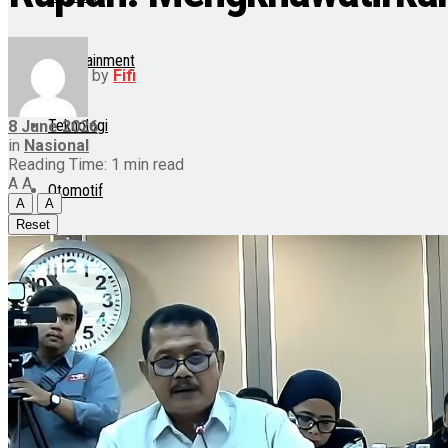
Entertainment
by
Fifi
Teknologi
8 June 2026
in
Nasional
Reading Time: 1 min read
A
A
Otomotif
A
A
Reset
Lainnya
Lifestyle
Internasional