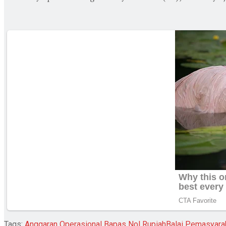
Tags:
Anggaran Operasional Bapas Nol Rupiah
Balai Pemasyara