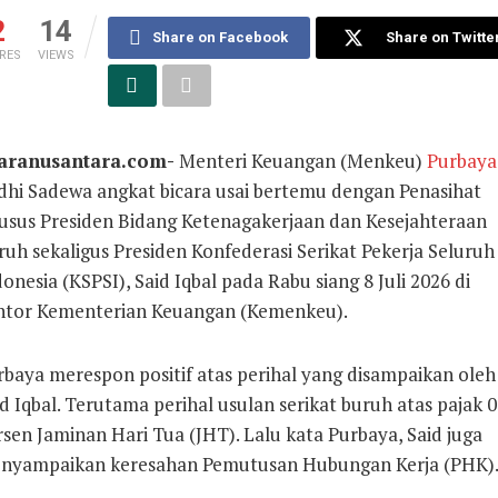
2
14
Share on Facebook
Share on Twitte
RES
VIEWS
aranusantara.com-
Menteri Keuangan (Menkeu)
Purbaya
dhi Sadewa angkat bicara usai bertemu dengan Penasihat
usus Presiden Bidang Ketenagakerjaan dan Kesejahteraan
uh sekaligus Presiden Konfederasi Serikat Pekerja Seluruh
onesia (KSPSI), Said Iqbal pada Rabu siang 8 Juli 2026 di
ntor Kementerian Keuangan (Kemenkeu).
rbaya merespon positif atas perihal yang disampaikan oleh
d Iqbal. Terutama perihal usulan serikat buruh atas pajak 0
sen Jaminan Hari Tua (JHT). Lalu kata Purbaya, Said juga
nyampaikan keresahan Pemutusan Hubungan Kerja (PHK)