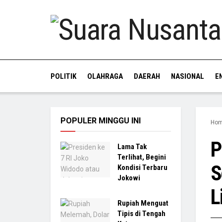
POLITIK
OLAHRAGA
DAERAH
NASIONAL
E
POPULER MINGGU INI
Ho
P
Lama Tak
Terlihat, Begini
S
Kondisi Terbaru
Jokowi
L
Rupiah Menguat
Tipis di Tengah