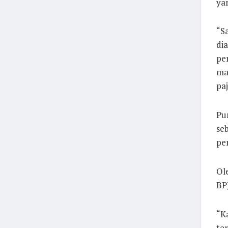
ya
“Sa
dia
pe
ma
pa
Pu
seb
pe
Ol
BP
“Ka
ter