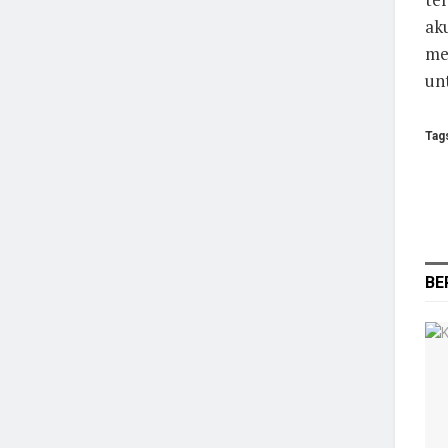
aku
mel
un
Tag
BE