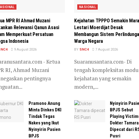
ASIONAL
NASIONAL
ua MPR RI Ahmad Muzani
Kejahatan TPPPO Semakin Mara
ankan Relevansi Qanun Asasi
Lestari Moerdijat Desak
am Memperkuat Persatuan
Membangun Sistem Perlindung
gsa Indonesia
Warga Negara
SNC4
9 August 2026
BY
SNC4
7 August 2026
aranusantara.com - Ketua
Suaranusantara.com- Di
R RI, Ahmad Muzani
tengah kompleksitas modu
negaskan pentingnya
kejahatan yang semakin
nguatan...
modern,...
Pramono Anung
Nyinyirin Pasi
Minta Dinkes DKI
BPJS Sebut
Tindak Tegas
Playing Victim
Nakes yang Ikut
Dokter Tamara
Nyinyirin Pasien
Dipecat dari R
BPJS
Pusri