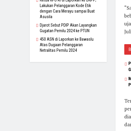
Ketua KPU RI di Laporkan ke DKPP;
Lakukan Pelanggaran Kode Etik
“S
dengan Cara Merayu sampai Buat
be
Asusila
uja
Djarot Sebut PDIP Akan Layangkan
Jul
Gugatan Pemilu 2024 ke PTUN
450 ASN di Laporkan ke Bawaslu
Atas Dugaan Pelanggaran
Netralitas Pemilu 2024
P
G
M
P
Te
pe
di
da