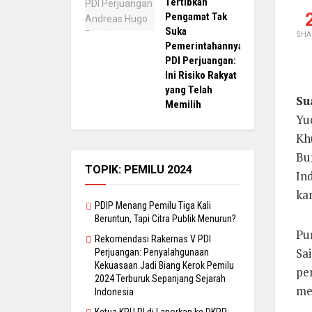
Tertibkan
Pengamat Tak
Suka
SHA
Pemerintahannya,
PDI Perjuangan:
Ini Risiko Rakyat
yang Telah
Su
Memilih
Yu
Kh
Bur
TOPIK: PEMILU 2024
Ind
ka
PDIP Menang Pemilu Tiga Kali
Beruntun, Tapi Citra Publik Menurun?
Pu
Rekomendasi Rakernas V PDI
Sai
Perjuangan: Penyalahgunaan
Kekuasaan Jadi Biang Kerok Pemilu
per
2024 Terburuk Sepanjang Sejarah
me
Indonesia