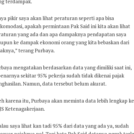
ng terdampak.
ya pikir saya akan lihat peraturan seperti apa bisa
komodasi, apakah permintaan Pak Said ini kita akan lihat
raturan yang ada dan apa dampaknya pendapatan saya
upun ke dampak ekonomi orang yang kita bebaskan dari
jaknya,” terang Purbaya.
rbaya mengatakan berdasarkan data yang dimiliki saat ini,
enarnya sekitar 95% pekerja sudah tidak dikenai pajak
nghasilan. Namun, data tersebut belum akurat.
eh karena itu, Purbaya akan meminta data lebih lengkap ke
JS Ketenagakerjaan.
lau saya lihat kan tadi 95% dari data yang ada ya, sudah
cover pajaknya nol. Tapi kata Pak Said datanya nggak terl