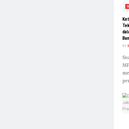
N
Ket
Tek
dal
Ban
BY
Su
MP
me
pe