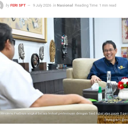
by
in
FERI SPT
9 July 2026
Nasional
Reading Time: 1 min read
Menkeu Purbaya angkat bicara terkait pertemuan dengan Said Iqbal atas pajak 0 pe
(Instagram @m