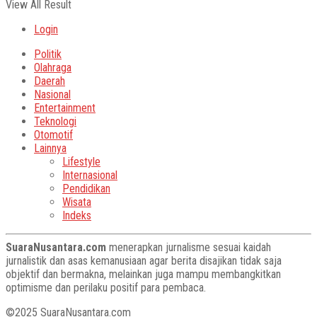
View All Result
Login
Politik
Olahraga
Daerah
Nasional
Entertainment
Teknologi
Otomotif
Lainnya
Lifestyle
Internasional
Pendidikan
Wisata
Indeks
SuaraNusantara.com
menerapkan jurnalisme sesuai kaidah
jurnalistik dan asas kemanusiaan agar berita disajikan tidak saja
objektif dan bermakna, melainkan juga mampu membangkitkan
optimisme dan perilaku positif para pembaca.
©2025 SuaraNusantara.com