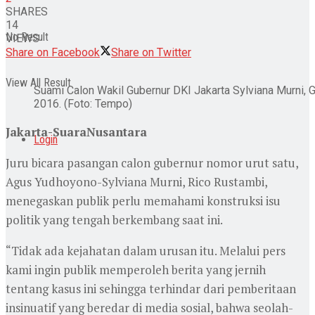
SHARES
14
No Result
VIEWS
Share on Facebook
Share on Twitter
View All Result
Suami Calon Wakil Gubernur DKI Jakarta Sylviana Murni,
2016. (Foto: Tempo)
Jakarta-SuaraNusantara
Login
Juru bicara pasangan calon gubernur nomor urut satu,
Agus Yudhoyono-Sylviana Murni, Rico Rustambi,
menegaskan publik perlu memahami konstruksi isu
politik yang tengah berkembang saat ini.
“Tidak ada kejahatan dalam urusan itu. Melalui pers
kami ingin publik memperoleh berita yang jernih
tentang kasus ini sehingga terhindar dari pemberitaan
insinuatif yang beredar di media sosial, bahwa seolah-