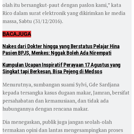
olah itu bersangkut-paut dengan paslon kami,” kata
Rico dalam surat elektronik yang dikirimkan ke media
massa, Sabtu (31/12/2016).
BACA
JUGA
Nakes dari Dokter hingga yang Berstatus Pelajar Hina
Pasien BPJS, Menkes: Nggak Boleh Ada Nirempati
Kumpulan Ucapan Inspiratif Perayaan 17 Agustus yang
Singkat tapi Berkesan, Bisa Pejeng di Medsos
Menurutnya, sumbangan suami Sylvi, Gde Sardjana
kepada tersangka kasus dugaan makar, Jamran, bersifat
persahabatan dan kemanusiaan, dan tidak ada
hubungannya dengan rencana makar.
Dia menegaskan, publik juga jangan seolah-olah
termakan opini dan lantas mengesampingkan proses