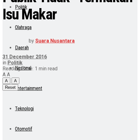
Politik
Isu Makar
Olahraga
by
Suara Nusantara
Daerah
31 December 2016
in
Politik
Nasional
Reading Time: 1 min read
A
A
A
A
Reset
Entertainment
Teknologi
Otomotif