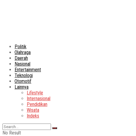
Politik
Olahraga
Daerah
Nasional
Entertainment
Teknologi
Otomotif
Lainnya
Lifestyle
Internasional
Pendidikan
Wisata
Indeks
No Result