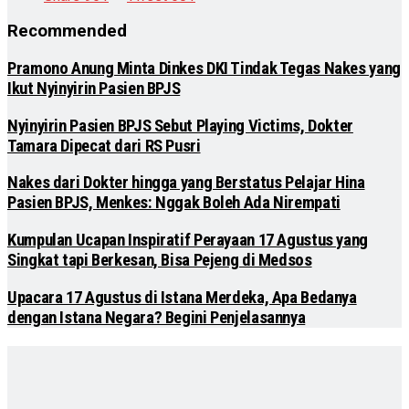
Recommended
Pramono Anung Minta Dinkes DKI Tindak Tegas Nakes yang
Ikut Nyinyirin Pasien BPJS
Nyinyirin Pasien BPJS Sebut Playing Victims, Dokter
Tamara Dipecat dari RS Pusri
Nakes dari Dokter hingga yang Berstatus Pelajar Hina
Pasien BPJS, Menkes: Nggak Boleh Ada Nirempati
Kumpulan Ucapan Inspiratif Perayaan 17 Agustus yang
Singkat tapi Berkesan, Bisa Pejeng di Medsos
Upacara 17 Agustus di Istana Merdeka, Apa Bedanya
dengan Istana Negara? Begini Penjelasannya