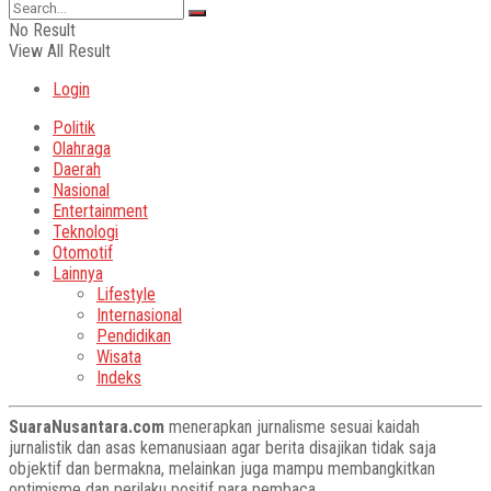
No Result
View All Result
Login
Politik
Olahraga
Daerah
Nasional
Entertainment
Teknologi
Otomotif
Lainnya
Lifestyle
Internasional
Pendidikan
Wisata
Indeks
SuaraNusantara.com
menerapkan jurnalisme sesuai kaidah
jurnalistik dan asas kemanusiaan agar berita disajikan tidak saja
objektif dan bermakna, melainkan juga mampu membangkitkan
optimisme dan perilaku positif para pembaca.