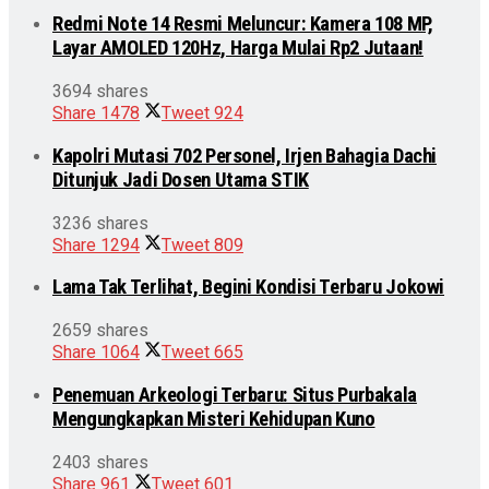
Redmi Note 14 Resmi Meluncur: Kamera 108 MP,
Layar AMOLED 120Hz, Harga Mulai Rp2 Jutaan!
3694 shares
Share
1478
Tweet
924
Kapolri Mutasi 702 Personel, Irjen Bahagia Dachi
Ditunjuk Jadi Dosen Utama STIK
3236 shares
Share
1294
Tweet
809
Lama Tak Terlihat, Begini Kondisi Terbaru Jokowi
2659 shares
Share
1064
Tweet
665
Penemuan Arkeologi Terbaru: Situs Purbakala
Mengungkapkan Misteri Kehidupan Kuno
2403 shares
Share
961
Tweet
601