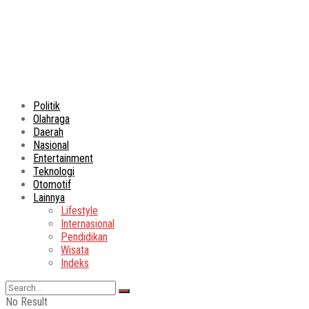
Politik
Olahraga
Daerah
Nasional
Entertainment
Teknologi
Otomotif
Lainnya
Lifestyle
Internasional
Pendidikan
Wisata
Indeks
No Result