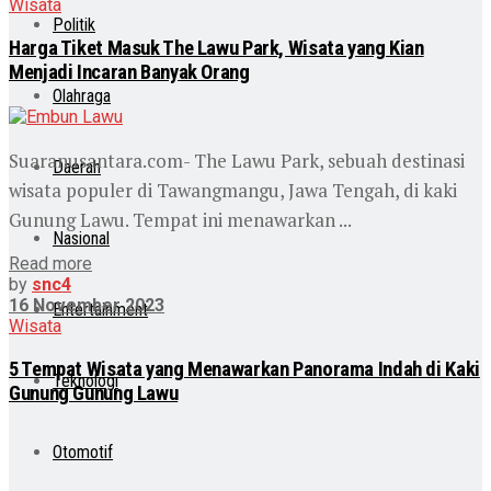
Wisata
Politik
Harga Tiket Masuk The Lawu Park, Wisata yang Kian
Menjadi Incaran Banyak Orang
Olahraga
Suaranusantara.com- The Lawu Park, sebuah destinasi
Daerah
wisata populer di Tawangmangu, Jawa Tengah, di kaki
Gunung Lawu. Tempat ini menawarkan ...
Nasional
Read more
by
snc4
16 November 2023
Entertainment
Wisata
5 Tempat Wisata yang Menawarkan Panorama Indah di Kaki
Teknologi
Gunung Gunung Lawu
Otomotif