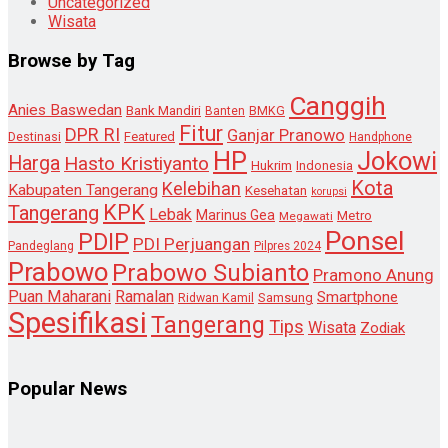
Uncategorized
Wisata
Browse by Tag
Canggih
Anies Baswedan
Bank Mandiri
Banten
BMKG
Fitur
DPR RI
Ganjar Pranowo
Destinasi
Featured
Handphone
HP
Jokowi
Harga
Hasto Kristiyanto
Hukrim
Indonesia
Kota
Kelebihan
Kabupaten Tangerang
Kesehatan
korupsi
KPK
Tangerang
Lebak
Marinus Gea
Metro
Megawati
Ponsel
PDIP
PDI Perjuangan
Pandeglang
Pilpres 2024
Prabowo
Prabowo Subianto
Pramono Anung
Puan Maharani
Ramalan
Smartphone
Samsung
Ridwan Kamil
Spesifikasi
Tangerang
Tips
Wisata
Zodiak
Popular News