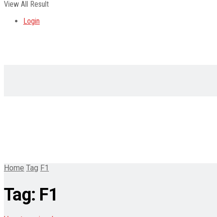
View All Result
Login
Home
Tag
F1
Tag:
F1