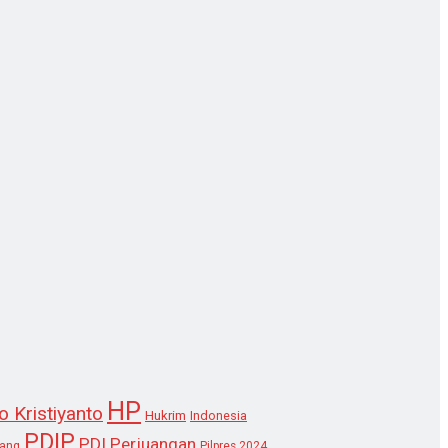
HP
o Kristiyanto
Hukrim
Indonesia
PDIP
PDI Perjuangan
lang
Pilpres 2024