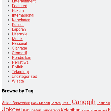
Entertainment
Featured
Hukum
Internasional
Kesehatan
Kuliner
Laporan
Lifestyle
Musik
Nasional
Olahraga
Otomotif
Pendidikan
Peristiwa
Politik
Teknologi
Uncategorized
Wisata
Browse by Tag
Canggih
Anies Baswedan
Bank Mandiri
Destinasi
Banten
BMKG
Jokowi
K
Kelebihan
Kabupaten Tangerang
Kesehatan
korupsi