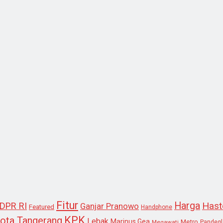
Fitur
Harga
Hast
DPR RI
Ganjar Pranowo
Featured
Handphone
KPK
ota Tangerang
Lebak
Marinus Gea
Metro
Megawati
Pandeg