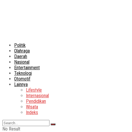
Politik
Olahraga
Daerah
Nasional
Entertainment
Teknologi
Otomotif
Lainnya
Lifestyle
Internasional
Pendidikan
Wisata
Indeks
No Result