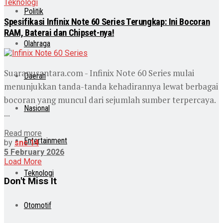
Teknologi
Politik
Spesifikasi Infinix Note 60 Series Terungkap: Ini Bocoran
RAM, Baterai dan Chipset-nya!
Olahraga
Suaranusantara.com - Infinix Note 60 Series mulai
Daerah
menunjukkan tanda-tanda kehadirannya lewat berbagai
bocoran yang muncul dari sejumlah sumber terpercaya.
Nasional
...
Read more
Entertainment
by
snc 14
5 February 2026
Load More
Teknologi
Don't Miss It
Otomotif