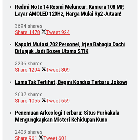
Redmi Note 14 Resmi Meluncur: Kamera 108 MP,
Layar AMOLED 120Hz, Harga Mulai Rp2 Jutaan!
3694 shares
Share
1478
Tweet
924
Kapolri Mutasi 702 Personel, Irjen Bahagia Dachi
Ditunjuk Jadi Dosen Utama STIK
3236 shares
Share
1294
Tweet
809
Lama Tak Terlihat, Begini Kondisi Terbaru Jokowi
2637 shares
Share
1055
Tweet
659
Penemuan Arkeologi Terbaru: Situs Purbakala
Mengungkapkan Misteri Kehidupan Kuno
2403 shares
Share
961
Tweet
601