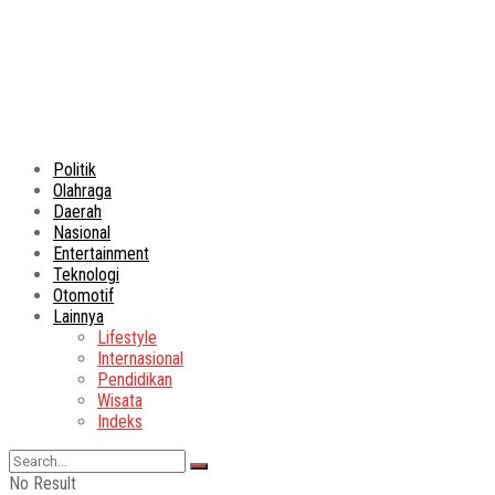
Politik
Olahraga
Daerah
Nasional
Entertainment
Teknologi
Otomotif
Lainnya
Lifestyle
Internasional
Pendidikan
Wisata
Indeks
No Result