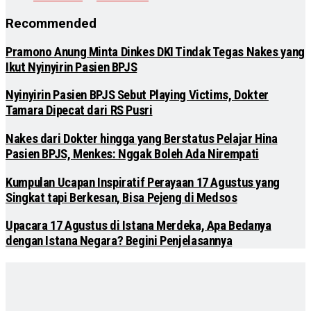
Recommended
Pramono Anung Minta Dinkes DKI Tindak Tegas Nakes yang
Ikut Nyinyirin Pasien BPJS
Nyinyirin Pasien BPJS Sebut Playing Victims, Dokter
Tamara Dipecat dari RS Pusri
Nakes dari Dokter hingga yang Berstatus Pelajar Hina
Pasien BPJS, Menkes: Nggak Boleh Ada Nirempati
Kumpulan Ucapan Inspiratif Perayaan 17 Agustus yang
Singkat tapi Berkesan, Bisa Pejeng di Medsos
Upacara 17 Agustus di Istana Merdeka, Apa Bedanya
dengan Istana Negara? Begini Penjelasannya