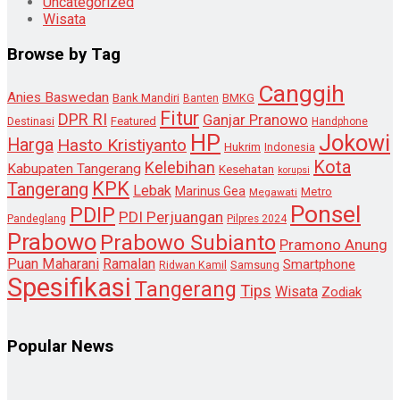
Uncategorized
Wisata
Browse by Tag
Canggih
Anies Baswedan
Bank Mandiri
Banten
BMKG
Fitur
DPR RI
Ganjar Pranowo
Destinasi
Featured
Handphone
HP
Jokowi
Harga
Hasto Kristiyanto
Hukrim
Indonesia
Kota
Kelebihan
Kabupaten Tangerang
Kesehatan
korupsi
KPK
Tangerang
Lebak
Marinus Gea
Metro
Megawati
Ponsel
PDIP
PDI Perjuangan
Pandeglang
Pilpres 2024
Prabowo
Prabowo Subianto
Pramono Anung
Puan Maharani
Ramalan
Smartphone
Samsung
Ridwan Kamil
Spesifikasi
Tangerang
Tips
Wisata
Zodiak
Popular News