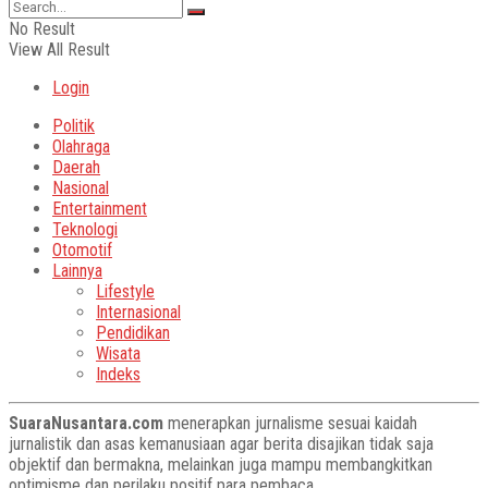
No Result
View All Result
Login
Politik
Olahraga
Daerah
Nasional
Entertainment
Teknologi
Otomotif
Lainnya
Lifestyle
Internasional
Pendidikan
Wisata
Indeks
SuaraNusantara.com
menerapkan jurnalisme sesuai kaidah
jurnalistik dan asas kemanusiaan agar berita disajikan tidak saja
objektif dan bermakna, melainkan juga mampu membangkitkan
optimisme dan perilaku positif para pembaca.