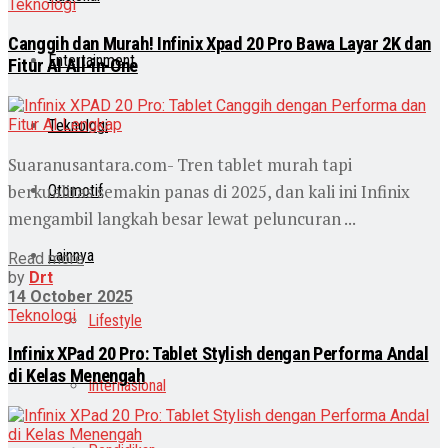
Teknologi
Canggih dan Murah! Infinix Xpad 20 Pro Bawa Layar 2K dan
Entertainment
Fitur AI All-in-One
Teknologi
Suaranusantara.com- Tren tablet murah tapi
berkualitas semakin panas di 2025, dan kali ini Infinix
Otomotif
mengambil langkah besar lewat peluncuran ...
Lainnya
Read more
by
Drt
14 October 2025
Teknologi
Lifestyle
Infinix XPad 20 Pro: Tablet Stylish dengan Performa Andal
di Kelas Menengah
Internasional