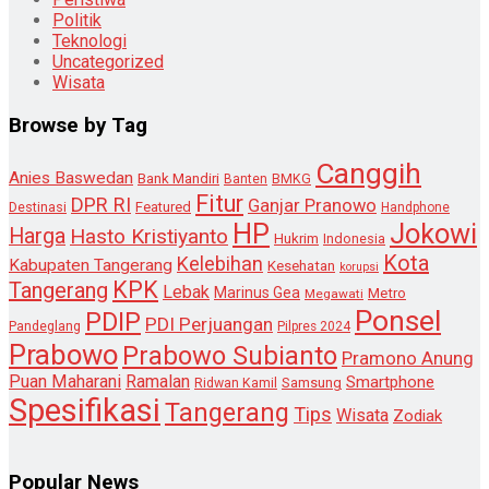
Politik
Teknologi
Uncategorized
Wisata
Browse by Tag
Canggih
Anies Baswedan
Bank Mandiri
Banten
BMKG
Fitur
DPR RI
Ganjar Pranowo
Destinasi
Featured
Handphone
HP
Jokowi
Harga
Hasto Kristiyanto
Hukrim
Indonesia
Kota
Kelebihan
Kabupaten Tangerang
Kesehatan
korupsi
KPK
Tangerang
Lebak
Marinus Gea
Metro
Megawati
Ponsel
PDIP
PDI Perjuangan
Pandeglang
Pilpres 2024
Prabowo
Prabowo Subianto
Pramono Anung
Puan Maharani
Ramalan
Smartphone
Samsung
Ridwan Kamil
Spesifikasi
Tangerang
Tips
Wisata
Zodiak
Popular News