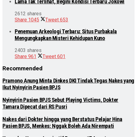
Lama Tak Terlihat, Begini Kondisi Terbaru Jokowi
2612 shares
Share
1045
Tweet
653
Penemuan Arkeologi Terbaru: Situs Purbakala
Mengungkapkan Misteri Kehidupan Kuno
2403 shares
Share
961
Tweet
601
Recommended
Pramono Anung Minta Dinkes DKI Tindak Tegas Nakes yang
Ikut Nyinyirin Pasien BPJS
Nyinyirin Pasien BPJS Sebut Playing Victims, Dokter
Tamara Dipecat dari RS Pusri
Nakes dari Dokter hingga yang Berstatus Pelajar Hina
Pasien BPJS, Menkes: Nggak Boleh Ada Nirempati