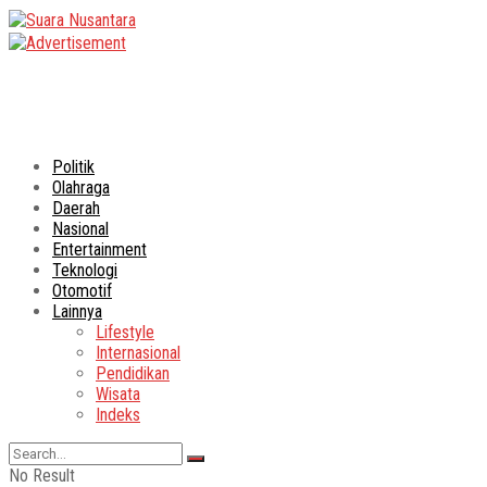
Politik
Olahraga
Daerah
Nasional
Entertainment
Teknologi
Otomotif
Lainnya
Lifestyle
Internasional
Pendidikan
Wisata
Indeks
No Result