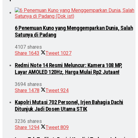
6 Penemuan Kuno yang Menggemparkan Dunia, Salah
Satunya di Padang
4107 shares
Share
1643
Tweet
1027
Redmi Note 14 Resmi Meluncur: Kamera 108 MP,
Layar AMOLED 120Hz, Harga Mulai Rp2 Jutaan!
3694 shares
Share
1478
Tweet
924
Kapolri Mutasi 702 Personel, Irjen Bahagia Dachi
Ditunjuk Jadi Dosen Utama STIK
3236 shares
Share
1294
Tweet
809