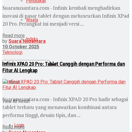
Pendidikan
Suaranusantara.com - Infinix kembali menghadirkan
inovasi di pasar tablet dengan meluncurkan Infinix XPad
Wisata
20 Pro. Perangkat ini menjadi versi ...
Read more
Indeks
by
Suara Nusantara
10 October 2025
Teknologi
Infinix XPAD 20 Pro: Tablet Canggih dengan Performa dan
Fitur AI Lengkap
No Result
Suaranusantara.com - Infinix XPAD 20 Pro hadir sebagai
View All Result
tablet terbaru yang menawarkan kombinasi antara
performa tinggi, desain tipis, dan ...
Login
Read more