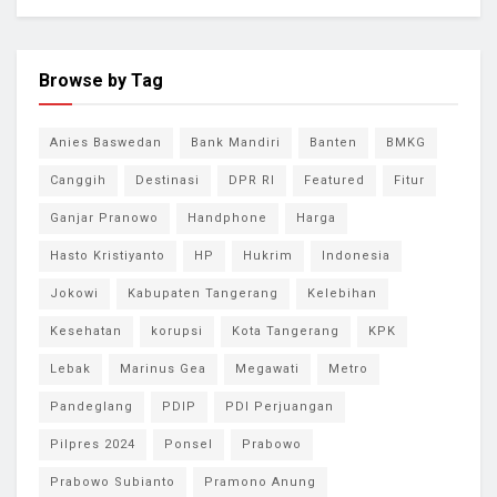
Browse by Tag
Anies Baswedan
Bank Mandiri
Banten
BMKG
Canggih
Destinasi
DPR RI
Featured
Fitur
Ganjar Pranowo
Handphone
Harga
Hasto Kristiyanto
HP
Hukrim
Indonesia
Jokowi
Kabupaten Tangerang
Kelebihan
Kesehatan
korupsi
Kota Tangerang
KPK
Lebak
Marinus Gea
Megawati
Metro
Pandeglang
PDIP
PDI Perjuangan
Pilpres 2024
Ponsel
Prabowo
Prabowo Subianto
Pramono Anung