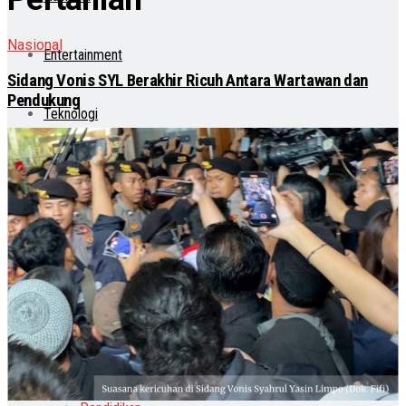
Nasional
Entertainment
Sidang Vonis SYL Berakhir Ricuh Antara Wartawan dan
Pendukung
Teknologi
Otomotif
Lainnya
Lifestyle
Internasional