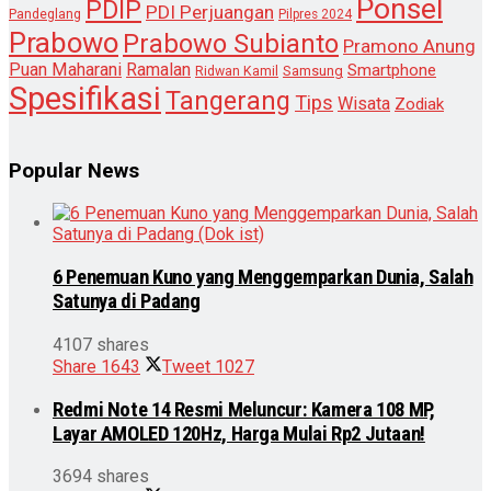
Ponsel
PDIP
PDI Perjuangan
Pandeglang
Pilpres 2024
Prabowo
Prabowo Subianto
Pramono Anung
Puan Maharani
Ramalan
Smartphone
Samsung
Ridwan Kamil
Spesifikasi
Tangerang
Tips
Wisata
Zodiak
Popular News
6 Penemuan Kuno yang Menggemparkan Dunia, Salah
Satunya di Padang
4107 shares
Share
1643
Tweet
1027
Redmi Note 14 Resmi Meluncur: Kamera 108 MP,
Layar AMOLED 120Hz, Harga Mulai Rp2 Jutaan!
3694 shares