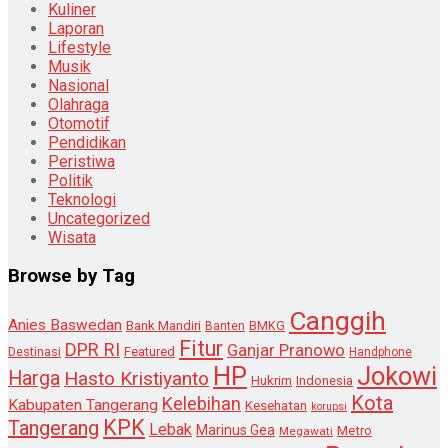
Kuliner
Laporan
Lifestyle
Musik
Nasional
Olahraga
Otomotif
Pendidikan
Peristiwa
Politik
Teknologi
Uncategorized
Wisata
Browse by Tag
Canggih
Anies Baswedan
Bank Mandiri
Banten
BMKG
Fitur
DPR RI
Ganjar Pranowo
Destinasi
Featured
Handphone
HP
Jokowi
Harga
Hasto Kristiyanto
Hukrim
Indonesia
Kota
Kelebihan
Kabupaten Tangerang
Kesehatan
korupsi
KPK
Tangerang
Lebak
Marinus Gea
Metro
Megawati