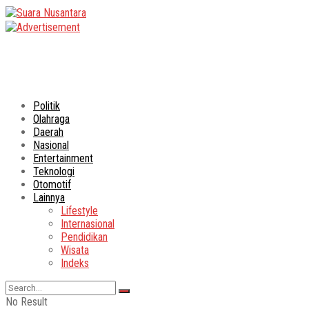
Politik
Olahraga
Daerah
Nasional
Entertainment
Teknologi
Otomotif
Lainnya
Lifestyle
Internasional
Pendidikan
Wisata
Indeks
No Result