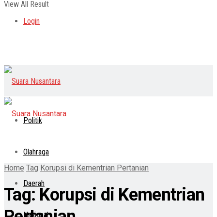
View All Result
Login
Politik
Olahraga
Home
Tag
Korupsi di Kementrian Pertanian
Daerah
Tag:
Korupsi di Kementrian
Pertanian
Nasional