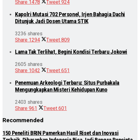
Share
1478
Tweet
924
Kapolri Mutasi 702 Personel, Irjen Bahagia Dachi
Ditunjuk Jadi Dosen Utama STIK
3236 shares
Share
1294
Tweet
809
Lama Tak Terlihat, Begini Kondisi Terbaru Jokowi
2605 shares
Share
1042
Tweet
651
Penemuan Arkeologi Terbaru: Situs Purbakala
Mengungkapkan Misteri Kehidupan Kuno
2403 shares
Share
961
Tweet
601
Recommended
150 Peneliti BRIN Pamerkan Hasil Riset dan Inovasi