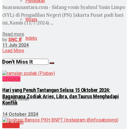
Pendidikan
Suaranusantara.com - Sidang vonis Syahrul Yasin Limpo
(SYL) di Pengadilan Negeri (PN) Jakarta Pusat padi hari
Wisata
ini, Kamis (11/7/2024) ...
Read more
Indeks
by
SNC 8
11 July 2024
Load More
Don't Miss It
Lifestyle
No Result
Hari yang Penuh Tantangan Selasa 15 Oktober 2024:
Bagaimana Zodiak Aries, Libra, dan Taurus Menghadapi
View All Result
Konflik
14 October 2024
Login
Ekonomi