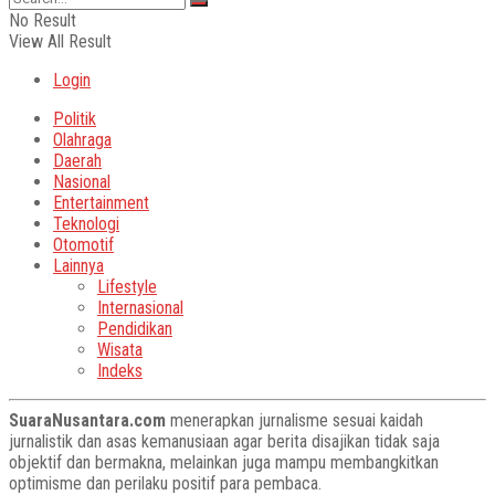
No Result
View All Result
Login
Politik
Olahraga
Daerah
Nasional
Entertainment
Teknologi
Otomotif
Lainnya
Lifestyle
Internasional
Pendidikan
Wisata
Indeks
SuaraNusantara.com
menerapkan jurnalisme sesuai kaidah
jurnalistik dan asas kemanusiaan agar berita disajikan tidak saja
objektif dan bermakna, melainkan juga mampu membangkitkan
optimisme dan perilaku positif para pembaca.