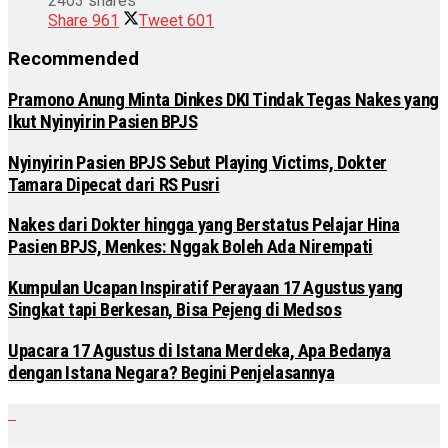
2403 shares
Share
961
Tweet
601
Recommended
Pramono Anung Minta Dinkes DKI Tindak Tegas Nakes yang
Ikut Nyinyirin Pasien BPJS
Nyinyirin Pasien BPJS Sebut Playing Victims, Dokter
Tamara Dipecat dari RS Pusri
Nakes dari Dokter hingga yang Berstatus Pelajar Hina
Pasien BPJS, Menkes: Nggak Boleh Ada Nirempati
Kumpulan Ucapan Inspiratif Perayaan 17 Agustus yang
Singkat tapi Berkesan, Bisa Pejeng di Medsos
Upacara 17 Agustus di Istana Merdeka, Apa Bedanya
dengan Istana Negara? Begini Penjelasannya