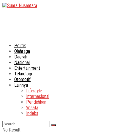
Politik
Olahraga
Daerah
Nasional
Entertainment
Teknologi
Otomotif
Lainnya
Lifestyle
Internasional
Pendidikan
Wisata
Indeks
No Result