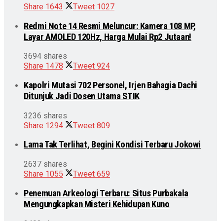
Share
1643
Tweet
1027
Redmi Note 14 Resmi Meluncur: Kamera 108 MP,
Layar AMOLED 120Hz, Harga Mulai Rp2 Jutaan!
3694 shares
Share
1478
Tweet
924
Kapolri Mutasi 702 Personel, Irjen Bahagia Dachi
Ditunjuk Jadi Dosen Utama STIK
3236 shares
Share
1294
Tweet
809
Lama Tak Terlihat, Begini Kondisi Terbaru Jokowi
2637 shares
Share
1055
Tweet
659
Penemuan Arkeologi Terbaru: Situs Purbakala
Mengungkapkan Misteri Kehidupan Kuno