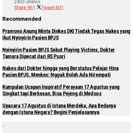
2403 shares
Share
961
Tweet
601
Recommended
Pramono Anung Minta Dinkes DKI Tindak Tegas Nakes yang
Ikut Nyinyirin Pasien BPJS
Nyinyirin Pasien BPJS Sebut Playing Victims, Dokter
Tamara Dipecat dari RS Pusri
Nakes dari Dokter hingga yang Berstatus Pelajar Hina
Pasien BPJS, Menkes: Nggak Boleh Ada Nirempati
Kumpulan Ucapan Inspiratif Perayaan 17 Agustus yang
Singkat tapi Berkesan, Bisa Pejeng di Medsos
Upacara 17 Agustus di Istana Merdeka, Apa Bedanya
dengan Istana Negara? Begini Penjelasannya