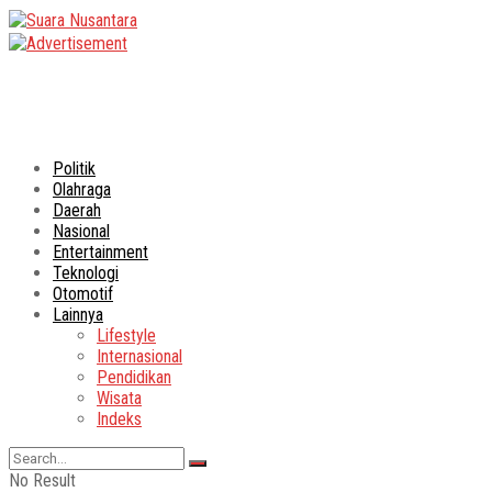
Politik
Olahraga
Daerah
Nasional
Entertainment
Teknologi
Otomotif
Lainnya
Lifestyle
Internasional
Pendidikan
Wisata
Indeks
No Result