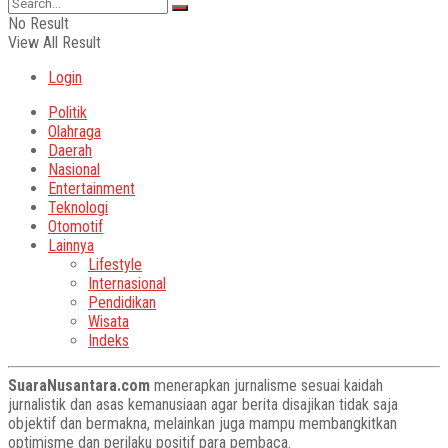
No Result
View All Result
Login
Politik
Olahraga
Daerah
Nasional
Entertainment
Teknologi
Otomotif
Lainnya
Lifestyle
Internasional
Pendidikan
Wisata
Indeks
SuaraNusantara.com
menerapkan jurnalisme sesuai kaidah
jurnalistik dan asas kemanusiaan agar berita disajikan tidak saja
objektif dan bermakna, melainkan juga mampu membangkitkan
optimisme dan perilaku positif para pembaca.