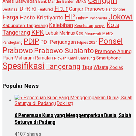
Anies Baswedan
Bank Mandiri
Banten
BMKG
Fitur
DPR RI
Ganjar Pranowo
Destinasi
Featured
Handphone
HP
Jokowi
Harga
Hasto Kristiyanto
Hukrim
Indonesia
Kota
Kelebihan
Kabupaten Tangerang
Kesehatan
korupsi
KPK
Tangerang
Lebak
Marinus Gea
Metro
Megawati
Ponsel
PDIP
PDI Perjuangan
Pandeglang
Pilpres 2024
Prabowo
Prabowo Subianto
Pramono Anung
Puan Maharani
Ramalan
Smartphone
Samsung
Ridwan Kamil
Spesifikasi
Tangerang
Tips
Wisata
Zodiak
Popular News
6 Penemuan Kuno yang Menggemparkan Dunia, Salah
Satunya di Padang
4107 shares