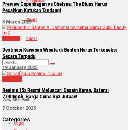
Pendidikan
Preview Copenhagen vs Chelsea: The Blues Harus
Pecahkan Kutukan Tandang!
Wisata
5 March 2025
Nasional
Indeks
Destinasi Kawasan Wisata di Banten Harus Terkoneksi
Secara Terpadu
19 January 2025
Teknologi
No Result
Realme 15x Resmi Meluncur: Desain Keren, Baterai
7.000mAh, Harga Cuma Rp3 Jutaan!
View All Result
7 October 2025
Categories
Login