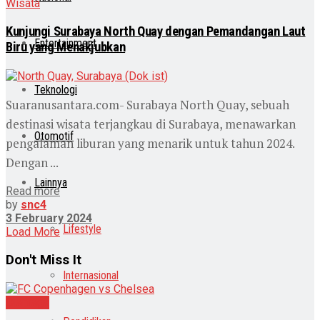
Wisata
Kunjungi Surabaya North Quay dengan Pemandangan Laut
Entertainment
Biru yang Menakjubkan
Teknologi
Suaranusantara.com- Surabaya North Quay, sebuah
destinasi wisata terjangkau di Surabaya, menawarkan
Otomotif
pengalaman liburan yang menarik untuk tahun 2024.
Dengan ...
Lainnya
Read more
by
snc4
3 February 2024
Lifestyle
Load More
Don't Miss It
Internasional
Olahraga