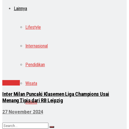
Lainnya
Lifestyle
Internasional
Pendidikan
Olahraga
Wisata
Inter Milan Puncaki Klasemen Liga Champions Usai
Menang Tipis dari RB Leipzig
Indeks
27 November 2024