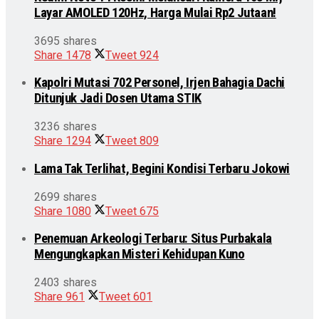
Layar AMOLED 120Hz, Harga Mulai Rp2 Jutaan!
3695 shares
Share
1478
Tweet
924
Kapolri Mutasi 702 Personel, Irjen Bahagia Dachi
Ditunjuk Jadi Dosen Utama STIK
3236 shares
Share
1294
Tweet
809
Lama Tak Terlihat, Begini Kondisi Terbaru Jokowi
2699 shares
Share
1080
Tweet
675
Penemuan Arkeologi Terbaru: Situs Purbakala
Mengungkapkan Misteri Kehidupan Kuno
2403 shares
Share
961
Tweet
601