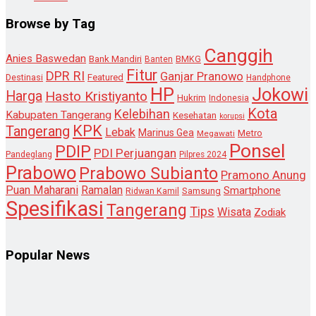
Browse by Tag
Canggih
Anies Baswedan
Bank Mandiri
Banten
BMKG
Fitur
DPR RI
Ganjar Pranowo
Destinasi
Featured
Handphone
HP
Jokowi
Harga
Hasto Kristiyanto
Hukrim
Indonesia
Kota
Kelebihan
Kabupaten Tangerang
Kesehatan
korupsi
KPK
Tangerang
Lebak
Marinus Gea
Metro
Megawati
Ponsel
PDIP
PDI Perjuangan
Pandeglang
Pilpres 2024
Prabowo
Prabowo Subianto
Pramono Anung
Puan Maharani
Ramalan
Smartphone
Samsung
Ridwan Kamil
Spesifikasi
Tangerang
Tips
Wisata
Zodiak
Popular News