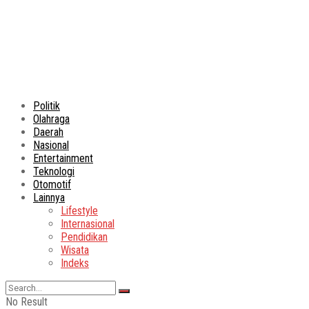
Politik
Olahraga
Daerah
Nasional
Entertainment
Teknologi
Otomotif
Lainnya
Lifestyle
Internasional
Pendidikan
Wisata
Indeks
No Result