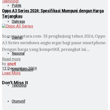
Teknologi
Politik
Oppo A3 Series 2024: Spesifikasi Mumpuni dengan Harga
Terjangkau
Olahraga
Suaranusantara.com- Di penghujung tahun 2024, Oppo
Daerah
A3 Series membawa angin segar bagi pasar smartphone.
Dengan harga yang kompetitif, perangkat ini ...
Nasional
Read more
by
snc4
12 December 2024
Entertainment
Load More
Don't Miss It
Teknologi
Otomotif