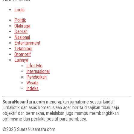
Login
Politik
Olahraga
Daerah
Nasional
Entertainment
Teknologi
Otomotif
Lainnya
Lifestyle
Internasional
Pendidikan
Wisata
Indeks
SuaraNusantara.com
menerapkan jurnalisme sesuai kaidah
jurnalistik dan asas kemanusiaan agar berita disajikan tidak saja
objektif dan bermakna, melainkan juga mampu membangkitkan
optimisme dan perilaku positif para pembaca.
©2025 SuaraNusantara.com