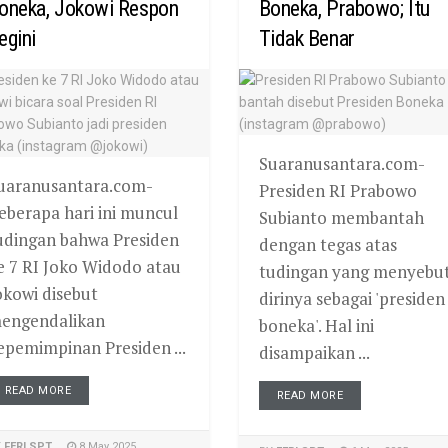
oneka, Jokowi Respon
Boneka, Prabowo; Itu
egini
Tidak Benar
Suaranusantara.com-
uaranusantara.com-
Presiden RI Prabowo
eberapa hari ini muncul
Subianto membantah
udingan bahwa Presiden
dengan tegas atas
e 7 RI Joko Widodo atau
tudingan yang menyebu
okowi disebut
dirinya sebagai 'presiden
engendalikan
boneka'. Hal ini
epemimpinan Presiden ...
disampaikan ...
READ MORE
READ MORE
Y
FERI SPT
8 May 2025