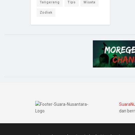
Tangerang
Tips
Wisata
Zodiak
SuaraNu
dan ber