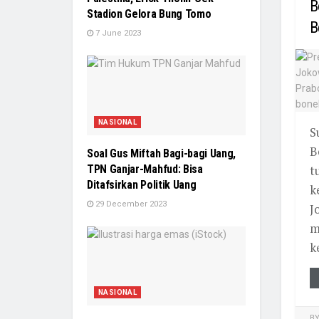
B
Stadion Gelora Bung Tomo
B
7 June 2023
NASIONAL
S
B
Soal Gus Miftah Bagi-bagi Uang,
TPN Ganjar-Mahfud: Bisa
t
Ditafsirkan Politik Uang
k
29 December 2023
J
m
k
NASIONAL
B