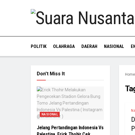
POLITIK
OLAHRAGA
DAERAH
NASIONAL
E
Don't Miss It
Home
Ta
N
NASIONAL
D
P
Jelang Pertandingan Indonesia Vs
Palestina, Erick Thohir Cek