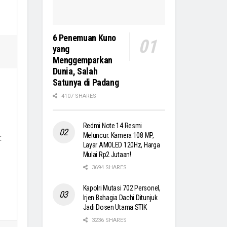
6 Penemuan Kuno
yang
Menggemparkan
Dunia, Salah
Satunya di Padang
4107 SHARES
Redmi Note 14 Resmi
Meluncur: Kamera 108 MP,
t
Layar AMOLED 120Hz, Harga
Mulai Rp2 Jutaan!
3694 SHARES
Kapolri Mutasi 702 Personel,
Irjen Bahagia Dachi Ditunjuk
Jadi Dosen Utama STIK
3236 SHARES