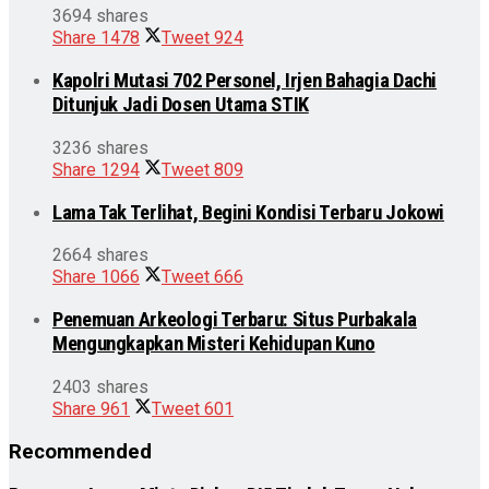
3694 shares
Share
1478
Tweet
924
Kapolri Mutasi 702 Personel, Irjen Bahagia Dachi
Ditunjuk Jadi Dosen Utama STIK
3236 shares
Share
1294
Tweet
809
Lama Tak Terlihat, Begini Kondisi Terbaru Jokowi
2664 shares
Share
1066
Tweet
666
Penemuan Arkeologi Terbaru: Situs Purbakala
Mengungkapkan Misteri Kehidupan Kuno
2403 shares
Share
961
Tweet
601
Recommended