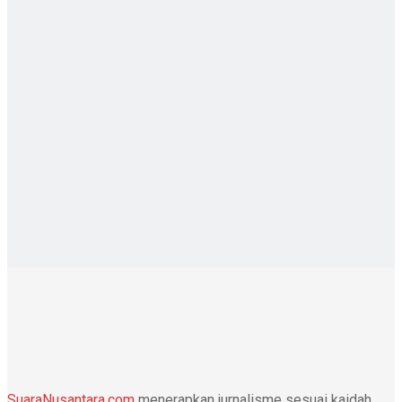
SuaraNusantara.com
menerapkan jurnalisme sesuai kaidah