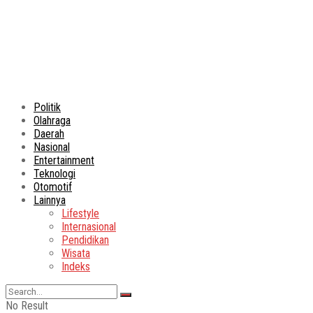
Politik
Olahraga
Daerah
Nasional
Entertainment
Teknologi
Otomotif
Lainnya
Lifestyle
Internasional
Pendidikan
Wisata
Indeks
No Result