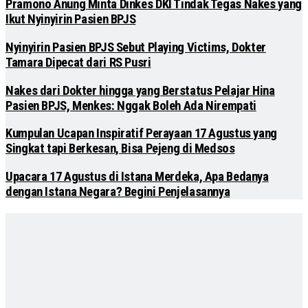
Pramono Anung Minta Dinkes DKI Tindak Tegas Nakes yang
Ikut Nyinyirin Pasien BPJS
Nyinyirin Pasien BPJS Sebut Playing Victims, Dokter
Tamara Dipecat dari RS Pusri
Nakes dari Dokter hingga yang Berstatus Pelajar Hina
Pasien BPJS, Menkes: Nggak Boleh Ada Nirempati
Kumpulan Ucapan Inspiratif Perayaan 17 Agustus yang
Singkat tapi Berkesan, Bisa Pejeng di Medsos
Upacara 17 Agustus di Istana Merdeka, Apa Bedanya
dengan Istana Negara? Begini Penjelasannya