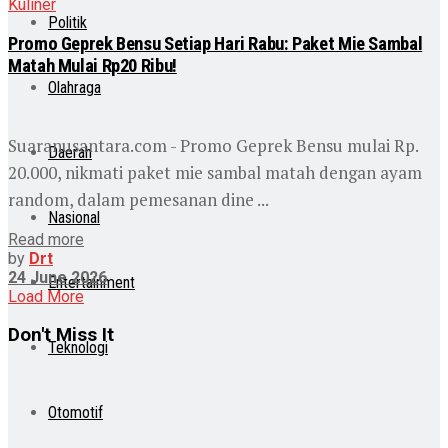
Kuliner
Politik
Promo Geprek Bensu Setiap Hari Rabu: Paket Mie Sambal
Matah Mulai Rp20 Ribu!
Olahraga
Suaranusantara.com - Promo Geprek Bensu mulai Rp.
Daerah
20.000, nikmati paket mie sambal matah dengan ayam
random, dalam pemesanan dine ...
Nasional
Read more
by
Drt
24 June 2026
Entertainment
Load More
Don't Miss It
Teknologi
Otomotif