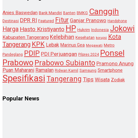
Canggih
Anies Baswedan
Bank Mandiri
Banten
BMKG
Fitur
DPR RI
Ganjar Pranowo
Destinasi
Featured
Handphone
HP
Jokowi
Harga
Hasto Kristiyanto
Hukrim
Indonesia
Kota
Kelebihan
Kabupaten Tangerang
Kesehatan
korupsi
KPK
Tangerang
Lebak
Marinus Gea
Metro
Megawati
Ponsel
PDIP
PDI Perjuangan
Pandeglang
Pilpres 2024
Prabowo
Prabowo Subianto
Pramono Anung
Puan Maharani
Ramalan
Smartphone
Samsung
Ridwan Kamil
Spesifikasi
Tangerang
Tips
Wisata
Zodiak
Popular News