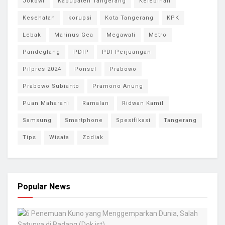
Jokowi
Kabupaten Tangerang
Kelebihan
Kesehatan
korupsi
Kota Tangerang
KPK
Lebak
Marinus Gea
Megawati
Metro
Pandeglang
PDIP
PDI Perjuangan
Pilpres 2024
Ponsel
Prabowo
Prabowo Subianto
Pramono Anung
Puan Maharani
Ramalan
Ridwan Kamil
Samsung
Smartphone
Spesifikasi
Tangerang
Tips
Wisata
Zodiak
Popular News