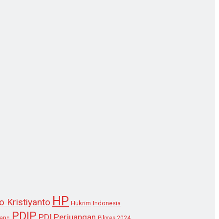
HP
o Kristiyanto
Hukrim
Indonesia
PDIP
PDI Perjuangan
lang
Pilpres 2024