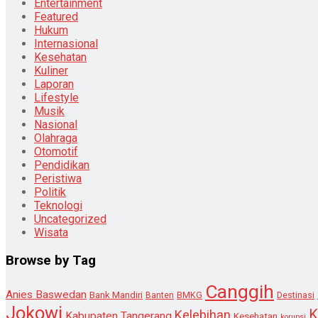
Entertainment
Featured
Hukum
Internasional
Kesehatan
Kuliner
Laporan
Lifestyle
Musik
Nasional
Olahraga
Otomotif
Pendidikan
Peristiwa
Politik
Teknologi
Uncategorized
Wisata
Browse by Tag
Canggih
Anies Baswedan
Bank Mandiri
Destinasi
Banten
BMKG
Jokowi
K
Kelebihan
Kabupaten Tangerang
Kesehatan
korupsi