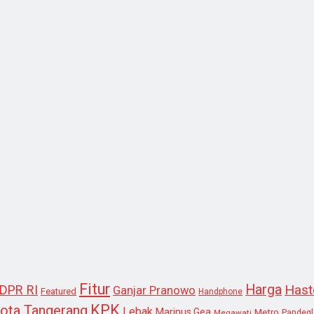
Fitur
Harga
Hast
DPR RI
Ganjar Pranowo
Featured
Handphone
KPK
ota Tangerang
Lebak
Marinus Gea
Metro
Megawati
Pandeg