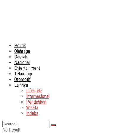
Politik
Olahraga
Daerah
Nasional
Entertainment
Teknologi
Otomotif
Lainnya
Lifestyle
Internasional
Pendidikan
Wisata
Indeks
No Result