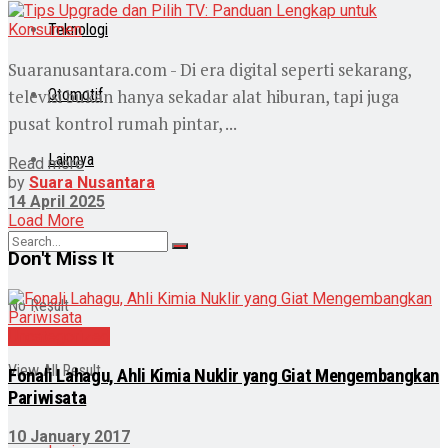
Teknologi
Suaranusantara.com - Di era digital seperti sekarang,
televisi bukan hanya sekadar alat hiburan, tapi juga
Otomotif
pusat kontrol rumah pintar, ...
Lainnya
Read more
by
Suara Nusantara
14 April 2025
Load More
Don't Miss It
No Result
Uncategorized
View All Result
Fonali Lahagu, Ahli Kimia Nuklir yang Giat Mengembangkan
Pariwisata
10 January 2017