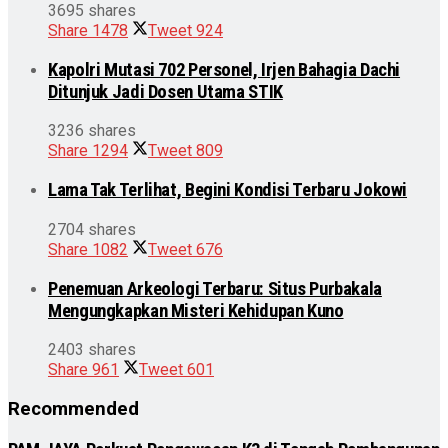
3695 shares
Share
1478
Tweet
924
Kapolri Mutasi 702 Personel, Irjen Bahagia Dachi
Ditunjuk Jadi Dosen Utama STIK
3236 shares
Share
1294
Tweet
809
Lama Tak Terlihat, Begini Kondisi Terbaru Jokowi
2704 shares
Share
1082
Tweet
676
Penemuan Arkeologi Terbaru: Situs Purbakala
Mengungkapkan Misteri Kehidupan Kuno
2403 shares
Share
961
Tweet
601
Recommended