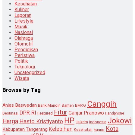
Kesehatan
Kuliner
Laporan
Lifestyle
Musik
Nasional
Olahraga
Otomotif
Pendidikan
Peristiwa
Politik
Teknologi
Uncategorized
Wisata
Browse by Tag
Canggih
Anies Baswedan
Bank Mandiri
Banten
BMKG
Fitur
DPR RI
Ganjar Pranowo
Destinasi
Featured
Handphone
HP
Jokowi
Harga
Hasto Kristiyanto
Hukrim
Indonesia
Kota
Kelebihan
Kabupaten Tangerang
Kesehatan
korupsi