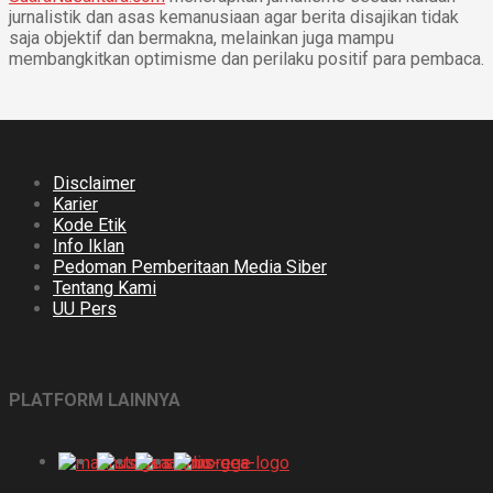
jurnalistik dan asas kemanusiaan agar berita disajikan tidak
saja objektif dan bermakna, melainkan juga mampu
membangkitkan optimisme dan perilaku positif para pembaca.
Disclaimer
Karier
Kode Etik
Info Iklan
Pedoman Pemberitaan Media Siber
Tentang Kami
UU Pers
PLATFORM LAINNYA