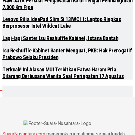
PAM JAYA Perkuat Pengawasan K3 di Tengah Pembangunan
7.000 Km Pipa
Lenovo Rilis IdeaPad Slim 5i 13IWC11: Laptop Ringkas
Berprosesor Intel Wildcat Lake
Lagi-lagi Santer Isu Reshuffle Kabinet, Istana Bantah
Isu Reshuffle Kabinet Santer Menguat, PKB: Hak Prerogatif
Prabowo Selaku Presiden
Terkuak! Ini Alasan MUI Terbitkan Fatwa Haram Pria
Dilarang Berbusana Wanita Saat Peringatan 17 Agustus
SuaraNusantara.com
menerapkan jurnalisme sesuai kaidah