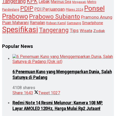
KPK
Tangerang
Lebak
Marinus Gea
Metro
Megawati
Ponsel
PDIP
PDI Perjuangan
Pandeglang
Pilpres 2024
Prabowo
Prabowo Subianto
Pramono Anung
Puan Maharani
Ramalan
Smartphone
Samsung
Ridwan Kamil
Spesifikasi
Tangerang
Tips
Wisata
Zodiak
Popular News
6 Penemuan Kuno yang Menggemparkan Dunia, Salah
Satunya di Padang
4108 shares
Share
1643
Tweet
1027
Redmi Note 14 Resmi Meluncur: Kamera 108 MP,
Layar AMOLED 120Hz, Harga Mulai Rp2 Jutaan!