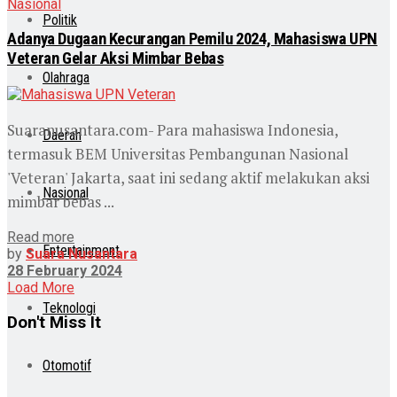
Nasional
Politik
Adanya Dugaan Kecurangan Pemilu 2024, Mahasiswa UPN
Veteran Gelar Aksi Mimbar Bebas
Olahraga
Suaranusantara.com- Para mahasiswa Indonesia,
Daerah
termasuk BEM Universitas Pembangunan Nasional
'Veteran' Jakarta, saat ini sedang aktif melakukan aksi
Nasional
mimbar bebas ...
Read more
Entertainment
by
Suara Nusantara
28 February 2024
Load More
Teknologi
Don't Miss It
Otomotif