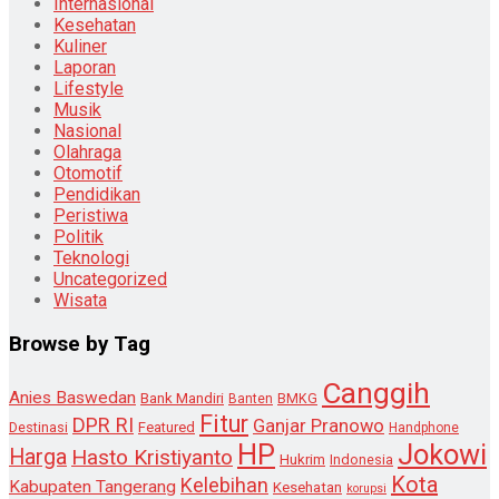
Internasional
Kesehatan
Kuliner
Laporan
Lifestyle
Musik
Nasional
Olahraga
Otomotif
Pendidikan
Peristiwa
Politik
Teknologi
Uncategorized
Wisata
Browse by Tag
Canggih
Anies Baswedan
Bank Mandiri
Banten
BMKG
Fitur
DPR RI
Ganjar Pranowo
Destinasi
Featured
Handphone
HP
Jokowi
Harga
Hasto Kristiyanto
Hukrim
Indonesia
Kota
Kelebihan
Kabupaten Tangerang
Kesehatan
korupsi