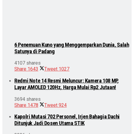
6 Penemuan Kuno yang Menggemparkan Dunia, Salah
Satunya di Padang
4107 shares
Share
1643
Tweet
1027
Redmi Note 14 Resmi Meluncur: Kamera 108 MP,
Layar AMOLED 120Hz, Harga Mulai Rp2 Jutaan!
3694 shares
Share
1478
Tweet
924
Kapolri Mutasi 702 Personel, Irjen Bahagia Dachi
Ditunjuk Jadi Dosen Utama STIK