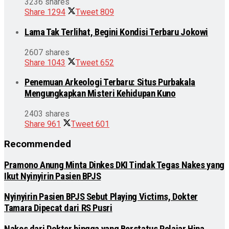
3236 shares
Share
1294
Tweet
809
Lama Tak Terlihat, Begini Kondisi Terbaru Jokowi
2607 shares
Share
1043
Tweet
652
Penemuan Arkeologi Terbaru: Situs Purbakala
Mengungkapkan Misteri Kehidupan Kuno
2403 shares
Share
961
Tweet
601
Recommended
Pramono Anung Minta Dinkes DKI Tindak Tegas Nakes yang
Ikut Nyinyirin Pasien BPJS
Nyinyirin Pasien BPJS Sebut Playing Victims, Dokter
Tamara Dipecat dari RS Pusri
Nakes dari Dokter hingga yang Berstatus Pelajar Hina