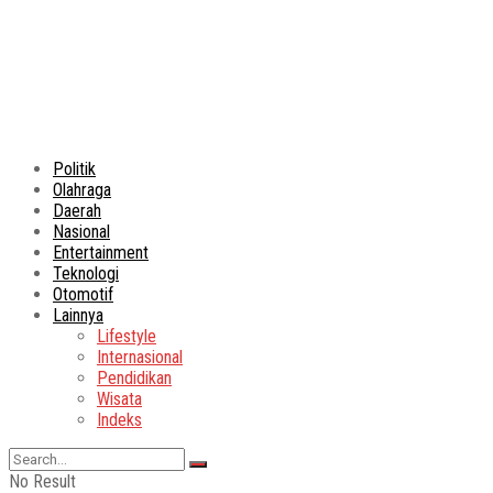
Politik
Olahraga
Daerah
Nasional
Entertainment
Teknologi
Otomotif
Lainnya
Lifestyle
Internasional
Pendidikan
Wisata
Indeks
No Result