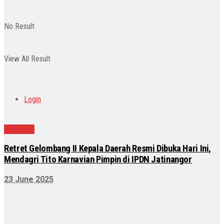
No Result
View All Result
Login
Nasional
Retret Gelombang II Kepala Daerah Resmi Dibuka Hari Ini,
Mendagri Tito Karnavian Pimpin di IPDN Jatinangor
23 June 2025