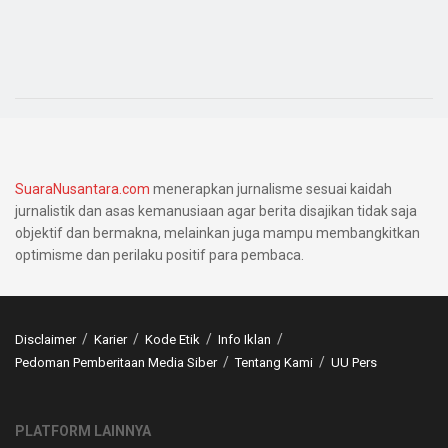
SuaraNusantara.com
menerapkan jurnalisme sesuai kaidah
jurnalistik dan asas kemanusiaan agar berita disajikan tidak saja
objektif dan bermakna, melainkan juga mampu membangkitkan
optimisme dan perilaku positif para pembaca.
Disclaimer
Karier
Kode Etik
Info Iklan
Pedoman Pemberitaan Media Siber
Tentang Kami
UU Pers
PLATFORM LAINNYA