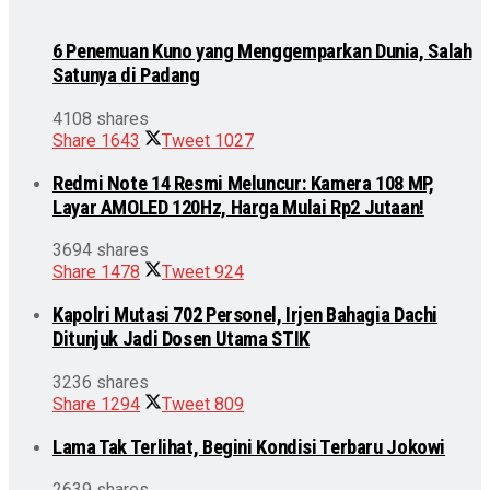
6 Penemuan Kuno yang Menggemparkan Dunia, Salah
Satunya di Padang
4108 shares
Share
1643
Tweet
1027
Redmi Note 14 Resmi Meluncur: Kamera 108 MP,
Layar AMOLED 120Hz, Harga Mulai Rp2 Jutaan!
3694 shares
Share
1478
Tweet
924
Kapolri Mutasi 702 Personel, Irjen Bahagia Dachi
Ditunjuk Jadi Dosen Utama STIK
3236 shares
Share
1294
Tweet
809
Lama Tak Terlihat, Begini Kondisi Terbaru Jokowi
2639 shares