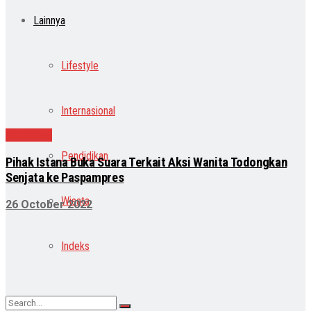
Lainnya
Lifestyle
Internasional
Peristiwa
Pendidikan
Pihak Istana Buka Suara Terkait Aksi Wanita Todongkan
Senjata ke Paspampres
Wisata
26 October 2022
Indeks