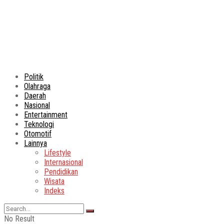
Politik
Olahraga
Daerah
Nasional
Entertainment
Teknologi
Otomotif
Lainnya
Lifestyle
Internasional
Pendidikan
Wisata
Indeks
No Result