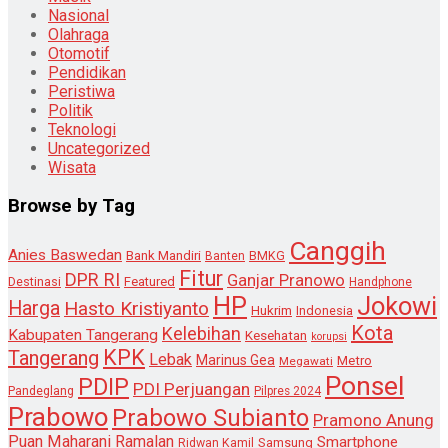
Nasional
Olahraga
Otomotif
Pendidikan
Peristiwa
Politik
Teknologi
Uncategorized
Wisata
Browse by Tag
Canggih
Anies Baswedan
Bank Mandiri
Banten
BMKG
Fitur
DPR RI
Ganjar Pranowo
Destinasi
Featured
Handphone
HP
Jokowi
Harga
Hasto Kristiyanto
Hukrim
Indonesia
Kota
Kelebihan
Kabupaten Tangerang
Kesehatan
korupsi
KPK
Tangerang
Lebak
Marinus Gea
Metro
Megawati
Ponsel
PDIP
PDI Perjuangan
Pandeglang
Pilpres 2024
Prabowo
Prabowo Subianto
Pramono Anung
Puan Maharani
Ramalan
Smartphone
Samsung
Ridwan Kamil