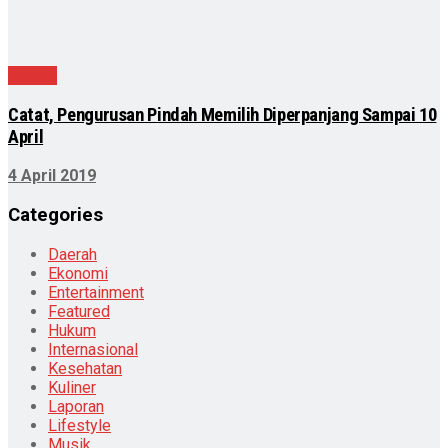
Daerah
Catat, Pengurusan Pindah Memilih Diperpanjang Sampai 10
April
4 April 2019
Categories
Daerah
Ekonomi
Entertainment
Featured
Hukum
Internasional
Kesehatan
Kuliner
Laporan
Lifestyle
Musik