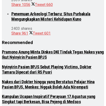
Share
1056
Tweet
660
Penemuan Arkeologi Terbaru: Situs Purbakala
Mengungkapkan Misteri Kehidupan Kuno
2403 shares
Share
961
Tweet
601
Recommended
Pramono Anung Minta Dinkes DKI Tindak Tegas Nakes yang
Ikut Nyinyirin Pasien BPJS
Nyinyirin Pasien BPJS Sebut Playing Victims, Dokter
Tamara Dipecat dari RS Pusri
Nakes dari Dokter hingga yang Berstatus Pelajar Hina
Pasien BPJS, Menkes: Nggak Boleh Ada Nirempati
Kumpulan Ucapan Inspiratif Perayaan 17 Agustus yang
Singkat tapi Berkesan, Bisa Pejeng di Medsos