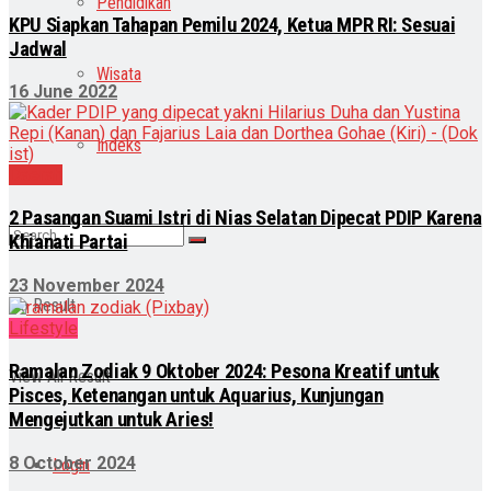
Pendidikan
KPU Siapkan Tahapan Pemilu 2024, Ketua MPR RI: Sesuai
Jadwal
Wisata
16 June 2022
Indeks
Daerah
2 Pasangan Suami Istri di Nias Selatan Dipecat PDIP Karena
Khianati Partai
23 November 2024
No Result
Lifestyle
Ramalan Zodiak 9 Oktober 2024: Pesona Kreatif untuk
View All Result
Pisces, Ketenangan untuk Aquarius, Kunjungan
Mengejutkan untuk Aries!
8 October 2024
Login