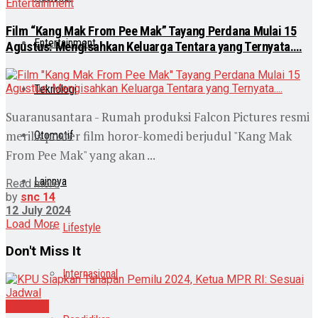
Entertainment
Film “Kang Mak From Pee Mak” Tayang Perdana Mulai 15
Entertainment
Agustus: Mengisahkan Keluarga Tentara yang Ternyata….
Teknologi
Suaranusantara - Rumah produksi Falcon Pictures resmi
merilis poster film horor-komedi berjudul "Kang Mak
Otomotif
From Pee Mak" yang akan ...
Lainnya
Read more
by
snc 14
12 July 2024
Load More
Lifestyle
Don't Miss It
Internasional
Nasional