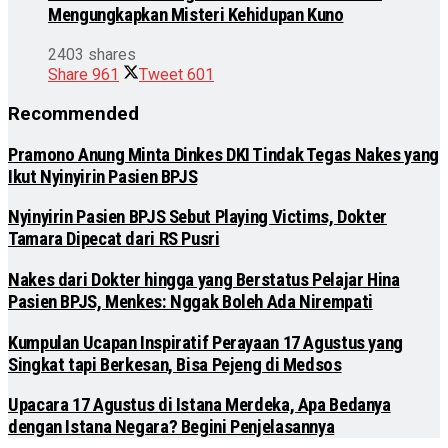
Mengungkapkan Misteri Kehidupan Kuno
2403 shares
Share
961
Tweet
601
Recommended
Pramono Anung Minta Dinkes DKI Tindak Tegas Nakes yang
Ikut Nyinyirin Pasien BPJS
Nyinyirin Pasien BPJS Sebut Playing Victims, Dokter
Tamara Dipecat dari RS Pusri
Nakes dari Dokter hingga yang Berstatus Pelajar Hina
Pasien BPJS, Menkes: Nggak Boleh Ada Nirempati
Kumpulan Ucapan Inspiratif Perayaan 17 Agustus yang
Singkat tapi Berkesan, Bisa Pejeng di Medsos
Upacara 17 Agustus di Istana Merdeka, Apa Bedanya
dengan Istana Negara? Begini Penjelasannya