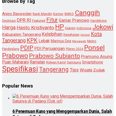
Browse by Tag
Canggih
Anies Baswedan
Bank Mandiri
Banten
BMKG
Fitur
DPR RI
Ganjar Pranowo
Destinasi
Featured
Handphone
HP
Jokowi
Harga
Hasto Kristiyanto
Hukrim
Indonesia
Kota
Kelebihan
Kabupaten Tangerang
Kesehatan
korupsi
KPK
Tangerang
Lebak
Marinus Gea
Metro
Megawati
Ponsel
PDIP
PDI Perjuangan
Pandeglang
Pilpres 2024
Prabowo
Prabowo Subianto
Pramono Anung
Puan Maharani
Ramalan
Smartphone
Samsung
Ridwan Kamil
Spesifikasi
Tangerang
Tips
Wisata
Zodiak
Popular News
6 Penemuan Kuno yang Menggemparkan Dunia, Salah