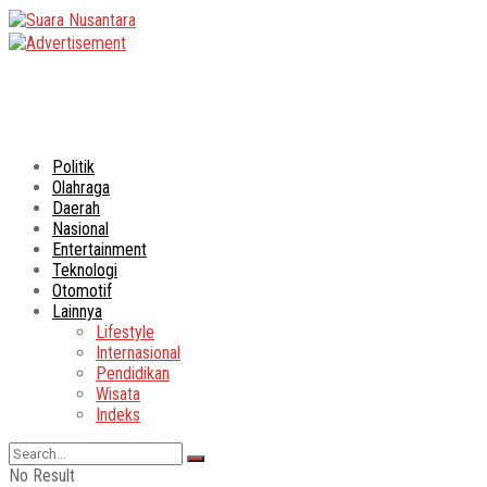
Politik
Olahraga
Daerah
Nasional
Entertainment
Teknologi
Otomotif
Lainnya
Lifestyle
Internasional
Pendidikan
Wisata
Indeks
No Result