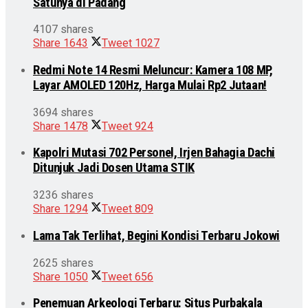
Satunya di Padang
4107 shares
Share
1643
Tweet
1027
Redmi Note 14 Resmi Meluncur: Kamera 108 MP,
Layar AMOLED 120Hz, Harga Mulai Rp2 Jutaan!
3694 shares
Share
1478
Tweet
924
Kapolri Mutasi 702 Personel, Irjen Bahagia Dachi
Ditunjuk Jadi Dosen Utama STIK
3236 shares
Share
1294
Tweet
809
Lama Tak Terlihat, Begini Kondisi Terbaru Jokowi
2625 shares
Share
1050
Tweet
656
Penemuan Arkeologi Terbaru: Situs Purbakala