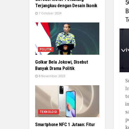
5
Terjangkau dengan Desain Ikonik
B
7 October 2024
T
POLITIK
Golkar Bela Jokowi, Disebut
Banyak Drama Politik
8 November 2023
S
I
t
i
s
TEKNOLOGI
p
Smartphone NFC 1 Jutaan: Fitur
k