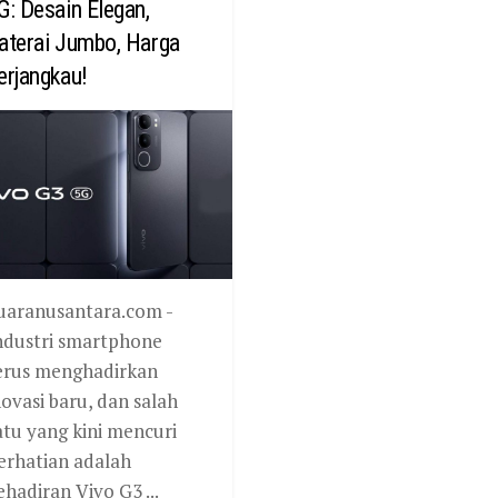
G: Desain Elegan,
aterai Jumbo, Harga
erjangkau!
uaranusantara.com -
ndustri smartphone
erus menghadirkan
novasi baru, dan salah
atu yang kini mencuri
erhatian adalah
ehadiran Vivo G3 ...