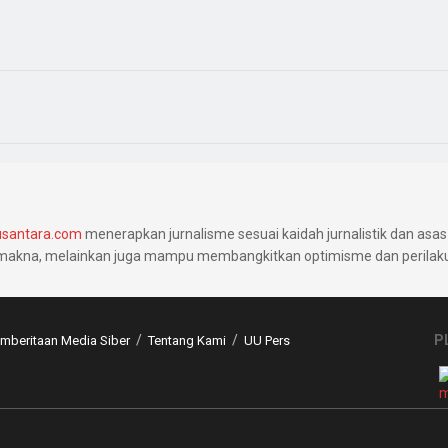
santara.com
menerapkan jurnalisme sesuai kaidah jurnalistik dan asas 
makna, melainkan juga mampu membangkitkan optimisme dan perilaku 
P
beritaan Media Siber
Tentang Kami
UU Pers