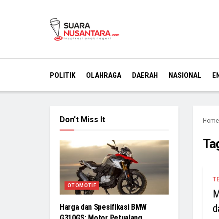
POLITIK
OLAHRAGA
DAERAH
NASIONAL
E
Don't Miss It
Home
Ta
T
OTOMOTIF
M
d
Harga dan Spesifikasi BMW
G310GS: Motor Petualang