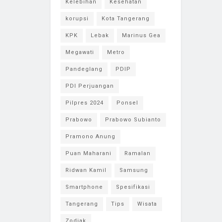
Kelebihan
Kesehatan
korupsi
Kota Tangerang
KPK
Lebak
Marinus Gea
Megawati
Metro
Pandeglang
PDIP
PDI Perjuangan
Pilpres 2024
Ponsel
Prabowo
Prabowo Subianto
Pramono Anung
Puan Maharani
Ramalan
Ridwan Kamil
Samsung
Smartphone
Spesifikasi
Tangerang
Tips
Wisata
Zodiak