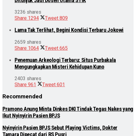
Ditunjuk Jadi Dosen Utama STIK
3236 shares
Share
1294
Tweet
809
Lama Tak Terlihat, Begini Kondisi Terbaru Jokowi
2659 shares
Share
1064
Tweet
665
Penemuan Arkeologi Terbaru: Situs Purbakala
Mengungkapkan Misteri Kehidupan Kuno
2403 shares
Share
961
Tweet
601
Recommended
Pramono Anung Minta Dinkes DKI Tindak Tegas Nakes yang
Ikut Nyinyirin Pasien BPJS
Nyinyirin Pasien BPJS Sebut Playing Victims, Dokter
Tamara Dipecat dari RS Pusri