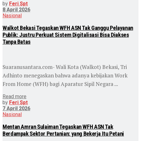
by
Feri Spt
8 April 2026
Nasional
Walkot Bekasi Tegaskan WFH ASN Tak Ganggu Pelayanan
Publik: Justru Perkuat Sistem Digitalisasi Bisa Diakses
Tanpa Batas
Suaranusantara.com- Wali Kota (Walkot) Bekasi, Tri
Adhinto menegaskan bahwa adanya kebijakan Work
From Home (WFH) bagi Aparatur Sipil Negara ...
Read more
by
Feri Spt
7 April 2026
Nasional
Mentan Amran Sulaiman Tegaskan WFH ASN Tak
Berdampak Sektor Pertanian: yang Bekerja Itu Petani