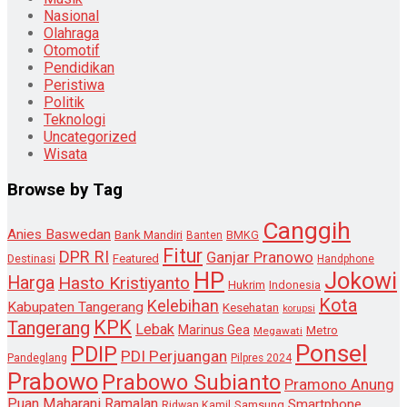
Nasional
Olahraga
Otomotif
Pendidikan
Peristiwa
Politik
Teknologi
Uncategorized
Wisata
Browse by Tag
Canggih
Anies Baswedan
Bank Mandiri
Banten
BMKG
Fitur
DPR RI
Ganjar Pranowo
Destinasi
Featured
Handphone
HP
Jokowi
Harga
Hasto Kristiyanto
Hukrim
Indonesia
Kota
Kelebihan
Kabupaten Tangerang
Kesehatan
korupsi
KPK
Tangerang
Lebak
Marinus Gea
Metro
Megawati
Ponsel
PDIP
PDI Perjuangan
Pandeglang
Pilpres 2024
Prabowo
Prabowo Subianto
Pramono Anung
Puan Maharani
Ramalan
Smartphone
Samsung
Ridwan Kamil