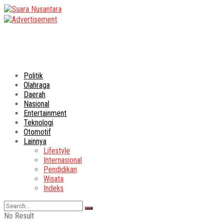
Politik
Olahraga
Daerah
Nasional
Entertainment
Teknologi
Otomotif
Lainnya
Lifestyle
Internasional
Pendidikan
Wisata
Indeks
No Result