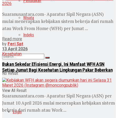
Pendidikan
Suaranusantara.com- Aparatur Sipil Negara (ASN)
Wisata
mulai menerapkan kebijakan sistem bekerja dari rumah
atau Work From Home (WFH) per Jumat ...
Indeks
Read more
by
Feri Spt
13 April 2026
Kesehatan
Bukan Sekedar Efisiensi Energi, Ini Manfaat WFH ASN
Setiap Jumat Bagi Kesehatan Lingkungan Pakar Beberkan
No Result
View All Result
Suaranusantara.com- Aparatur Sipil Negara (ASN) per
Jumat 10 April 2026 mulai menerapkan kebijakan sistem
bekerja dari rumah atau Work ...
Login