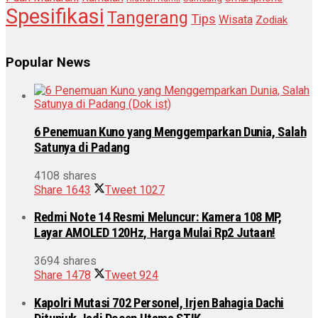
Spesifikasi
Tangerang
Tips
Wisata
Zodiak
Popular News
6 Penemuan Kuno yang Menggemparkan Dunia, Salah
Satunya di Padang
4108 shares
Share
1643
Tweet
1027
Redmi Note 14 Resmi Meluncur: Kamera 108 MP,
Layar AMOLED 120Hz, Harga Mulai Rp2 Jutaan!
3694 shares
Share
1478
Tweet
924
Kapolri Mutasi 702 Personel, Irjen Bahagia Dachi