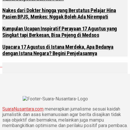
Nakes dari Dokter hingga yang Berstatus Pelajar Hina
Pasien BPJS, Menkes: Nggak Boleh Ada Nirempati
Kumpulan Ucapan Inspiratif Perayaan 17 Agustus yang
Singkat tapi Berkesan, Bisa Pejeng di Medsos
Upacara 17 Agustus di Istana Merdeka, Apa Bedanya
dengan Istana Negara? Begini Penjelasannya
SuaraNusantara.com
menerapkan jurnalisme sesuai kaidah
jurnalistik dan asas kemanusiaan agar berita disajikan tidak
saja objektif dan bermakna, melainkan juga mampu
membangkitkan optimisme dan perilaku positif para pembaca.