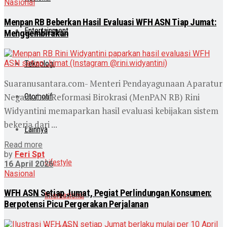
Nasional
Menpan RB Beberkan Hasil Evaluasi WFH ASN Tiap Jumat:
Entertainment
Menggembirakan
Teknologi
Suaranusantara.com- Menteri Pendayagunaan Aparatur
Negara dan Reformasi Birokrasi (MenPAN RB) Rini
Otomotif
Widyantini memaparkan hasil evaluasi kebijakan sistem
bekerja dari ...
Lainnya
Read more
by
Feri Spt
Lifestyle
16 April 2026
Nasional
WFH ASN Setiap Jumat, Pegiat Perlindungan Konsumen:
Internasional
Berpotensi Picu Pergerakan Perjalanan