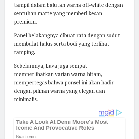
tampil dalam balutan warna off-white dengan
sentuhan matte yang memberi kesan
premium.
Panel belakangnya dibuat rata dengan sudut
membulat halus serta bodi yang terlihat
ramping.
Sebelumnya, Lava juga sempat
memperlihatkan varian warna hitam,
mempertegas bahwa ponsel ini akan hadir
dengan pilihan warna yang elegan dan
minimalis.