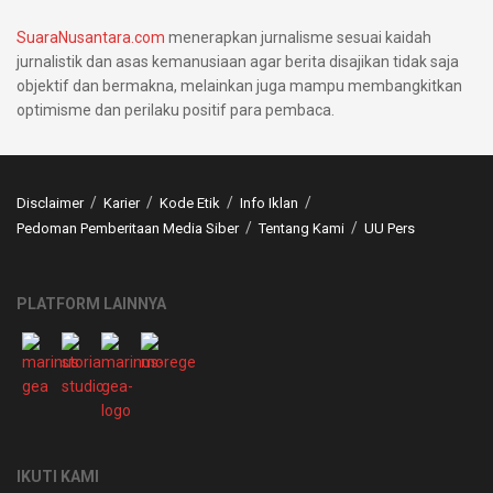
SuaraNusantara.com
menerapkan jurnalisme sesuai kaidah
jurnalistik dan asas kemanusiaan agar berita disajikan tidak saja
objektif dan bermakna, melainkan juga mampu membangkitkan
optimisme dan perilaku positif para pembaca.
Disclaimer
Karier
Kode Etik
Info Iklan
Pedoman Pemberitaan Media Siber
Tentang Kami
UU Pers
PLATFORM LAINNYA
IKUTI KAMI