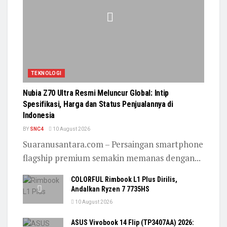
TEKNOLOGI
Nubia Z70 Ultra Resmi Meluncur Global: Intip
Spesifikasi, Harga dan Status Penjualannya di
Indonesia
BY
SNC4
10 August 2026
Suaranusantara.com – ‎Persaingan smartphone
flagship premium semakin memanas dengan...
COLORFUL Rimbook L1 Plus Dirilis,
Andalkan Ryzen 7 7735HS
10 August 2026
ASUS Vivobook 14 Flip (TP3407AA) 2026: