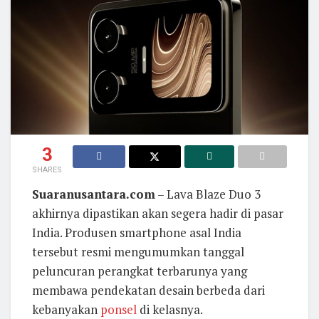
3
SHARES
Suaranusantara.com
– Lava Blaze Duo 3
akhirnya dipastikan akan segera hadir di pasar
India. Produsen smartphone asal India
tersebut resmi mengumumkan tanggal
peluncuran perangkat terbarunya yang
membawa pendekatan desain berbeda dari
kebanyakan
ponsel
di kelasnya.