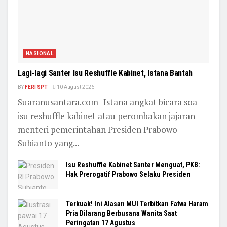
NASIONAL
Lagi-lagi Santer Isu Reshuffle Kabinet, Istana Bantah
BY
FERI SPT
10 August 2026
Suaranusantara.com- Istana angkat bicara soa
isu reshuffle kabinet atau perombakan jajaran
menteri pemerintahan Presiden Prabowo
Subianto yang...
Isu Reshuffle Kabinet Santer Menguat, PKB:
Hak Prerogatif Prabowo Selaku Presiden
Terkuak! Ini Alasan MUI Terbitkan Fatwa Haram
Pria Dilarang Berbusana Wanita Saat
Peringatan 17 Agustus