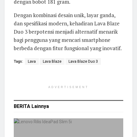
dengan bobot 181 gram.
Dengan kombinasi desain unik, layar ganda,
dan spesifikasi modern, kehadiran Lava Blaze
Duo 3 berpotensi menjadi alternatif menarik
bagi pengguna yang mencari smartphone
berbeda dengan fitur fungsional yang inovatif.
Tags:
Lava
Lava Blaze
Lava Blaze Duo 3
ADVERTISEMENT
BERITA
Lainnya