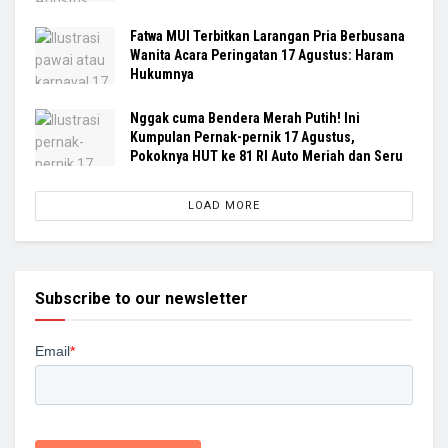
Fatwa MUI Terbitkan Larangan Pria Berbusana
Wanita Acara Peringatan 17 Agustus: Haram
Hukumnya
Nggak cuma Bendera Merah Putih! Ini
Kumpulan Pernak-pernik 17 Agustus,
Pokoknya HUT ke 81 RI Auto Meriah dan Seru
LOAD MORE
Subscribe to our newsletter