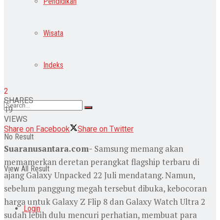
Pendidikan
Wisata
Indeks
2
SHARES
19
VIEWS
Share on Facebook
Share on Twitter
No Result
Suaranusantara.com-
Samsung memang akan
memamerkan deretan perangkat flagship terbaru di
View All Result
ajang Galaxy Unpacked 22 Juli mendatang. Namun,
sebelum panggung megah tersebut dibuka, kebocoran
harga untuk Galaxy Z Flip 8 dan Galaxy Watch Ultra 2
Login
sudah lebih dulu mencuri perhatian, membuat para