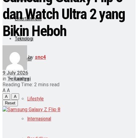
dan Watch Ultra 2 yang
Entertainment
Bikin Heboh
Teknologi
by
snc4
Otomotif
9 July 2026
in
Teknologi
Lainnya
Reading Time: 2 mins read
A
A
A
A
Lifestyle
Reset
Internasional