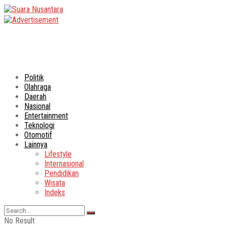
Politik
Olahraga
Daerah
Nasional
Entertainment
Teknologi
Otomotif
Lainnya
Lifestyle
Internasional
Pendidikan
Wisata
Indeks
No Result