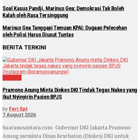
Soal Kasus Pandji, Marinus Gea: Demokrasi Tak Boleh
Kalah oleh Rasa Tersinggung
Marinus Gea Tanggapi Temuan KPAI: Dugaan Pelecehan
oleh Polisi Harus Diusut Tuntas
BERITA TERKINI
Nasional
Pramono Anung Minta Dinkes DKI Tindak Tegas Nakes yang
Ikut Nyinyirin Pasien BPJS
by
Feri Spt
7 August 2026
Suaranusantara.com- Gubernur DKI Jakarta Pramono
Anung meminta Dinas Kesehatan (Dinkes) DKI untuk