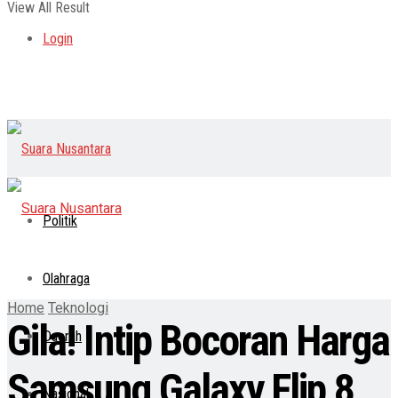
View All Result
Login
Politik
Olahraga
Home
Teknologi
Gila! Intip Bocoran Harga
Daerah
Samsung Galaxy Flip 8
Nasional