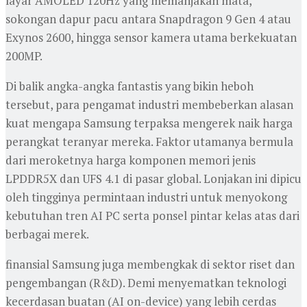
layar AMOLED 120Hz yang memanjakan mata,
sokongan dapur pacu antara Snapdragon 9 Gen 4 atau
Exynos 2600, hingga sensor kamera utama berkekuatan
200MP.
Di balik angka-angka fantastis yang bikin heboh
tersebut, para pengamat industri membeberkan alasan
kuat mengapa Samsung terpaksa mengerek naik harga
perangkat teranyar mereka. Faktor utamanya bermula
dari meroketnya harga komponen memori jenis
LPDDR5X dan UFS 4.1 di pasar global. Lonjakan ini dipicu
oleh tingginya permintaan industri untuk menyokong
kebutuhan tren AI PC serta ponsel pintar kelas atas dari
berbagai merek.
finansial Samsung juga membengkak di sektor riset dan
pengembangan (R&D). Demi menyematkan teknologi
kecerdasan buatan (AI on-device) yang lebih cerdas