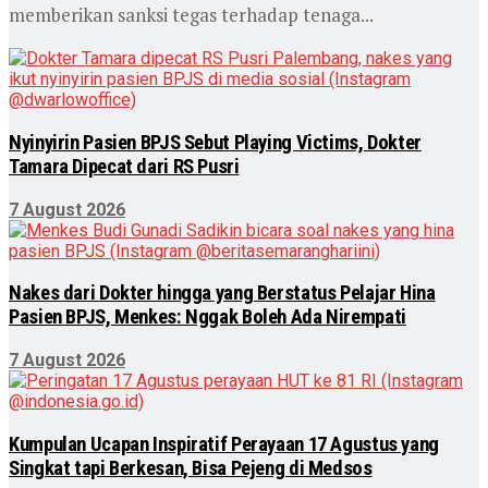
memberikan sanksi tegas terhadap tenaga...
Nyinyirin Pasien BPJS Sebut Playing Victims, Dokter
Tamara Dipecat dari RS Pusri
7 August 2026
Nakes dari Dokter hingga yang Berstatus Pelajar Hina
Pasien BPJS, Menkes: Nggak Boleh Ada Nirempati
7 August 2026
Kumpulan Ucapan Inspiratif Perayaan 17 Agustus yang
Singkat tapi Berkesan, Bisa Pejeng di Medsos