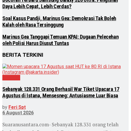
Bocoran Terbaru Samsung Galaxy S26 Ultra: Pengisian
Daya Lebih Cepat, Lebih Cerdas?
Soal Kasus Pandji, Marinus Gea: Demokrasi Tak Boleh
Kalah oleh Rasa Tersinggung
Marinus Gea Tanggapi Temuan KPAI: Dugaan Pelecehan
oleh Polisi Harus Diusut Tuntas
BERITA TERKINI
Nasional
Sebanyak 128.331 Orang Berhasil War Tiket Upacara 17
Agustus di Istana, Mensesneg: Antusiasme Luar Biasa
by
Feri Spt
6 August 2026
Suaranusantara.com- Sebanyak 128.331 orang telah