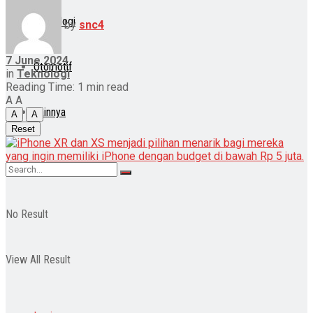
Teknologi
by
snc4
7 June 2024
Otomotif
in
Teknologi
Reading Time: 1 min read
A
A
Lainnya
A
A
Reset
No Result
View All Result