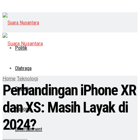
Politik
Olahraga
Home
Teknologi
Perbandingan iPhone XR
Daerah
dan XS: Masih Layak di
Nasional
2024?
Entertainment