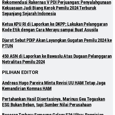
Rekomendasi Rakernas V PDI Perjuangan: Penyalahgunaan
Kekuasaan Jadi Biang Kerok Pemilu 2024 Terburuk
Sepanjang Sejarah Indonesia
Ketua KPU RI di Laporkan ke DKPP; Lakukan Pelanggaran
Kode Etik dengan Cara Merayu sampai Buat Asusila
Djarot Sebut PDIP Akan Layangkan Gugatan Pemilu 2024 ke
PTUN
450 ASN di Laporkan ke Bawaslu Atas Dugaan Pelanggaran
Netralitas Pemilu 2024
PILIHAN EDITOR
Andreas Hugo Pareira Minta Revisi UU HAM Tetap Jaga
Kemandirian Komnas HAM
Pertahankan Hasil Disertasinya, Marinus Gea Tegaskan
ESG Bukan Beban, tapi Sumber Nilai Perusahaan