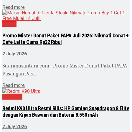
Read more
Kuliner
Promo Mister Donut Paket PAPA Juli 2026: Nikmati Donat +
Cafe Latte Cuma Rp22 Ribu!
2 July 2026
Suaranusantara.com - Promo Mister Donut Paket PAPA
Pasangan Pas...
Read more
Teknologi
Redmi K90 Ultra Resmi Rilis: HP Gaming Snapdragon 8 Elite
dengan Kipas Bawaan dan Baterai 8.550 mAh
2 July 2026