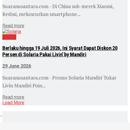
Suaranusantara.com - ‎Di China sub-merek Xiaomi,
Redmi, meluncurkan smartphone...
Read more
Kuliner
Berlaku hingga 19 Juli 2026, Ini Syarat Dapat Diskon 20
Persen di Solaria Pakai Livin’ by Mandiri
29 June 2026
Suaranusantara.com - Promo Solaria Mandiri Tukar
Livin Mandiri Poin...
Read more
Load More