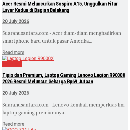
Acer Resmi Meluncurkan Sospiro A15, Unggulkan Fitur
Layar Kedua di Bagian Belakang
20 July 2026
Suaranusantara.com - Acer diam-diam menghadirkan
smartphone baru untuk pasar Amerika...
Read more
Teknologi
Tipis dan Premium, Laptop Gaming Lenovo Legion R9000X
2026 Resmi Meluncur Seharga Rp69 Jutaan
20 July 2026
Suaranusantara.com - Lenovo kembali memperluas lini
laptop gaming premiumnya...
Read more