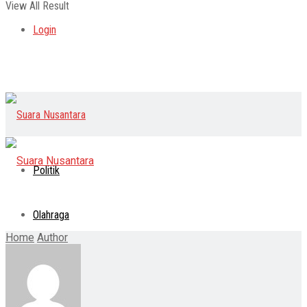
View All Result
Login
Politik
Olahraga
Home
Author
Daerah
Nasional