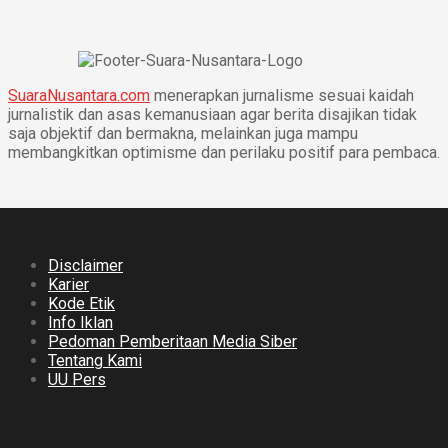
SuaraNusantara.com
menerapkan jurnalisme sesuai kaidah
jurnalistik dan asas kemanusiaan agar berita disajikan tidak
saja objektif dan bermakna, melainkan juga mampu
membangkitkan optimisme dan perilaku positif para pembaca.
Disclaimer
Karier
Kode Etik
Info Iklan
Pedoman Pemberitaan Media Siber
Tentang Kami
UU Pers