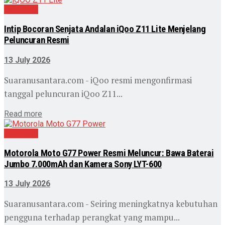
Teknologi
Intip Bocoran Senjata Andalan iQoo Z11 Lite Menjelang
Peluncuran Resmi
13 July 2026
Suaranusantara.com - iQoo resmi mengonfirmasi
tanggal peluncuran iQoo Z11...
Read more
Teknologi
Motorola Moto G77 Power Resmi Meluncur: Bawa Baterai
Jumbo 7.000mAh dan Kamera Sony LYT-600
13 July 2026
Suaranusantara.com - Seiring meningkatnya kebutuhan
pengguna terhadap perangkat yang mampu...