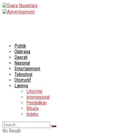
Politik
Olahraga
Daerah
Nasional
Entertainment
Teknologi
Otomotif
Lainnya
Lifestyle
Internasional
Pendidikan
Wisata
Indeks
No Result