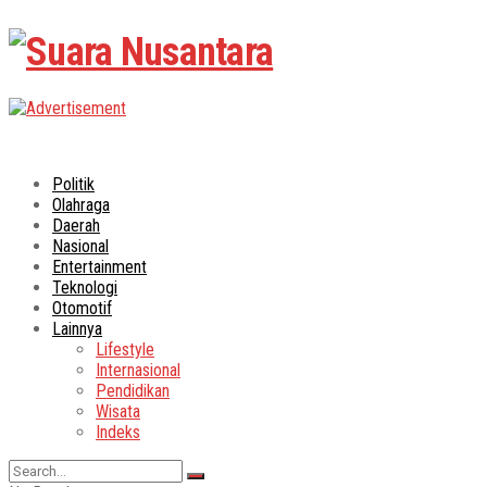
Suara Nusantar
Politik
Olahraga
Daerah
Nasional
Entertainment
Teknologi
Otomotif
Lainnya
Lifestyle
Internasional
Pendidikan
Wisata
Indeks