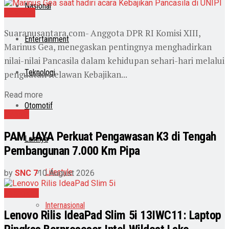
Nasional
Nasional
Suaranusantara.com- Anggota DPR RI Komisi XIII,
Entertainment
Marinus Gea, menegaskan pentingnya menghadirkan
nilai-nilai Pancasila dalam kehidupan sehari-hari melalui
Teknologi
penguatan Relawan Kebajikan...
Read more
Otomotif
Daerah
PAM JAYA Perkuat Pengawasan K3 di Tengah
Lainnya
Pembangunan 7.000 Km Pipa
Lifestyle
by
SNC 7
10 August 2026
Teknologi
Internasional
Lenovo Rilis IdeaPad Slim 5i 13IWC11: Laptop