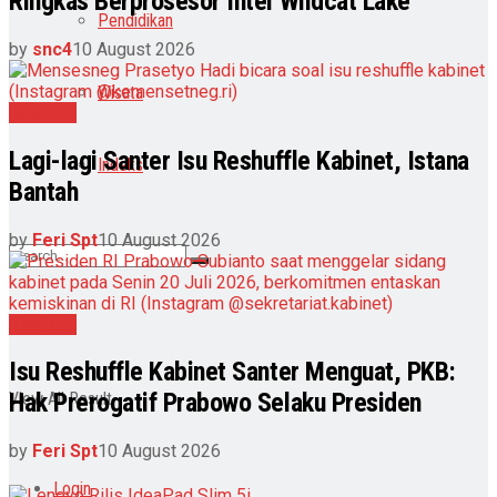
Ringkas Berprosesor Intel Wildcat Lake
Pendidikan
by
snc4
10 August 2026
Wisata
Nasional
Lagi-lagi Santer Isu Reshuffle Kabinet, Istana
Indeks
Bantah
by
Feri Spt
10 August 2026
Nasional
No Result
Isu Reshuffle Kabinet Santer Menguat, PKB:
Hak Prerogatif Prabowo Selaku Presiden
View All Result
by
Feri Spt
10 August 2026
Login