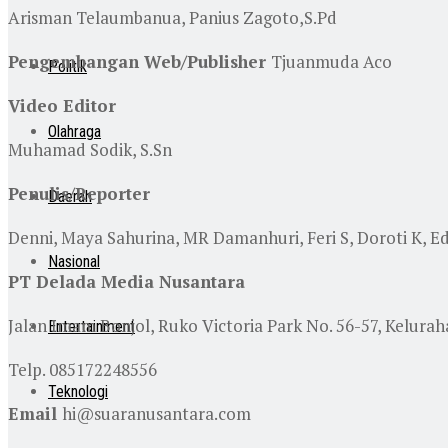
Arisman Telaumbanua, Panius Zagoto,S.Pd
Pengembangan Web/Publisher
Tjuanmuda Aco
Politik
Video Editor
Olahraga
Muhamad Sodik, S.Sn
Penulis/Reporter
Daerah
Denni, Maya Sahurina, MR Damanhuri, Feri S, Doroti K, E
Nasional
PT Delada Media Nusantara
Jalan Imam Bonjol, Ruko Victoria Park No. 56-57, Kelura
Entertainment
Telp. 085172248556
Teknologi
Email
hi@suaranusantara.com