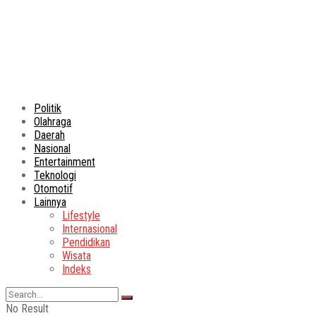
Politik
Olahraga
Daerah
Nasional
Entertainment
Teknologi
Otomotif
Lainnya
Lifestyle
Internasional
Pendidikan
Wisata
Indeks
No Result