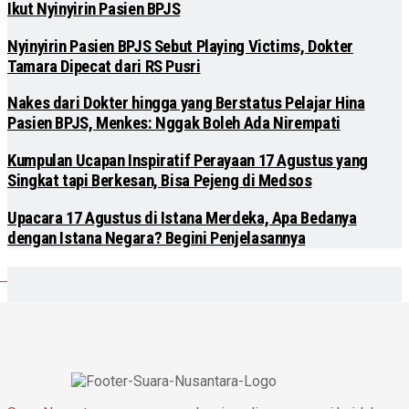
Ikut Nyinyirin Pasien BPJS
Nyinyirin Pasien BPJS Sebut Playing Victims, Dokter
Tamara Dipecat dari RS Pusri
Nakes dari Dokter hingga yang Berstatus Pelajar Hina
Pasien BPJS, Menkes: Nggak Boleh Ada Nirempati
Kumpulan Ucapan Inspiratif Perayaan 17 Agustus yang
Singkat tapi Berkesan, Bisa Pejeng di Medsos
Upacara 17 Agustus di Istana Merdeka, Apa Bedanya
dengan Istana Negara? Begini Penjelasannya