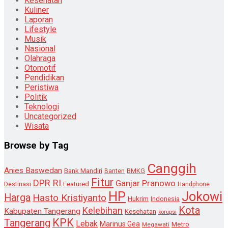
Kesehatan
Kuliner
Laporan
Lifestyle
Musik
Nasional
Olahraga
Otomotif
Pendidikan
Peristiwa
Politik
Teknologi
Uncategorized
Wisata
Browse by Tag
Canggih
Anies Baswedan
Bank Mandiri
Banten
BMKG
Fitur
DPR RI
Ganjar Pranowo
Destinasi
Featured
Handphone
HP
Jokowi
Harga
Hasto Kristiyanto
Hukrim
Indonesia
Kota
Kelebihan
Kabupaten Tangerang
Kesehatan
korupsi
KPK
Tangerang
Lebak
Marinus Gea
Metro
Megawati