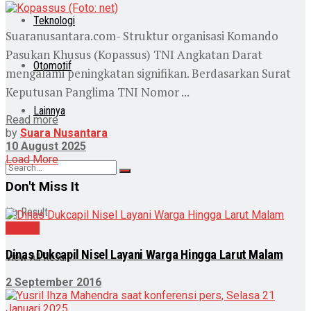
Teknologi
Suaranusantara.com- Struktur organisasi Komando
Pasukan Khusus (Kopassus) TNI Angkatan Darat
Otomotif
mengalami peningkatan signifikan. Berdasarkan Surat
Keputusan Panglima TNI Nomor ...
Lainnya
Read more
by
Suara Nusantara
10 August 2025
Load More
Don't Miss It
No Result
Daerah
Dinas Dukcapil Nisel Layani Warga Hingga Larut Malam
View All Result
2 September 2016