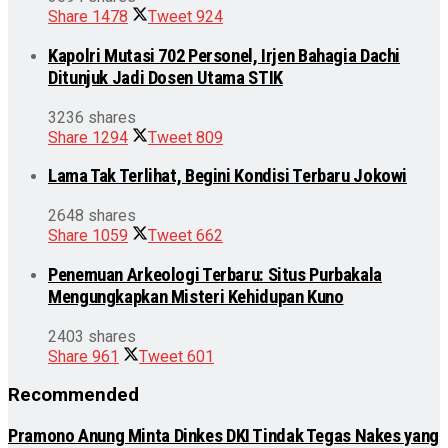
Share
1478
Tweet
924
Kapolri Mutasi 702 Personel, Irjen Bahagia Dachi
Ditunjuk Jadi Dosen Utama STIK
3236 shares
Share
1294
Tweet
809
Lama Tak Terlihat, Begini Kondisi Terbaru Jokowi
2648 shares
Share
1059
Tweet
662
Penemuan Arkeologi Terbaru: Situs Purbakala
Mengungkapkan Misteri Kehidupan Kuno
2403 shares
Share
961
Tweet
601
Recommended
Pramono Anung Minta Dinkes DKI Tindak Tegas Nakes yang