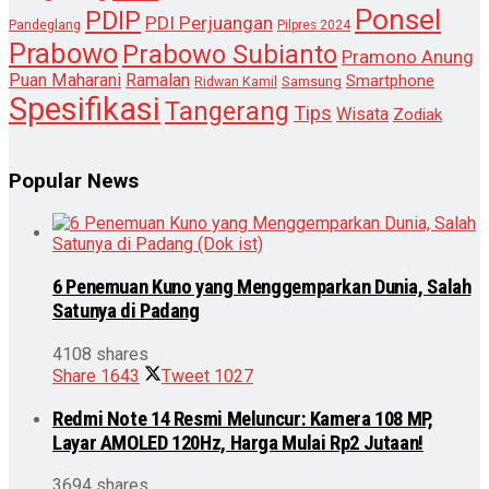
Ponsel
PDIP
PDI Perjuangan
Pandeglang
Pilpres 2024
Prabowo
Prabowo Subianto
Pramono Anung
Puan Maharani
Ramalan
Smartphone
Samsung
Ridwan Kamil
Spesifikasi
Tangerang
Tips
Wisata
Zodiak
Popular News
6 Penemuan Kuno yang Menggemparkan Dunia, Salah
Satunya di Padang
4108 shares
Share
1643
Tweet
1027
Redmi Note 14 Resmi Meluncur: Kamera 108 MP,
Layar AMOLED 120Hz, Harga Mulai Rp2 Jutaan!
3694 shares