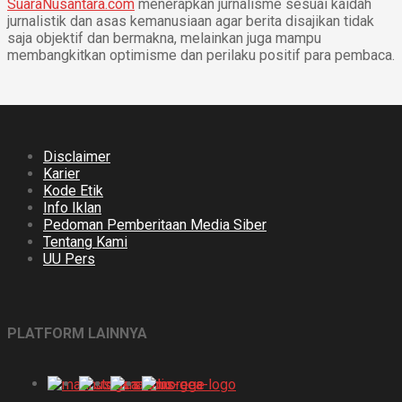
SuaraNusantara.com
menerapkan jurnalisme sesuai kaidah
jurnalistik dan asas kemanusiaan agar berita disajikan tidak
saja objektif dan bermakna, melainkan juga mampu
membangkitkan optimisme dan perilaku positif para pembaca.
Disclaimer
Karier
Kode Etik
Info Iklan
Pedoman Pemberitaan Media Siber
Tentang Kami
UU Pers
PLATFORM LAINNYA