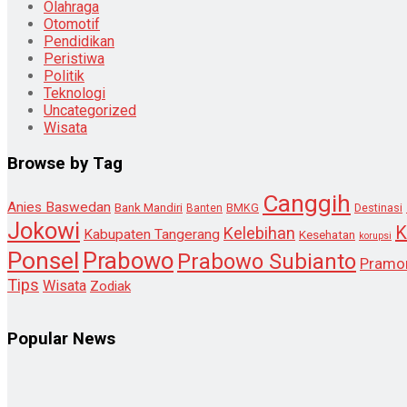
Olahraga
Otomotif
Pendidikan
Peristiwa
Politik
Teknologi
Uncategorized
Wisata
Browse by Tag
Canggih
Anies Baswedan
Bank Mandiri
Destinasi
Banten
BMKG
Jokowi
K
Kelebihan
Kabupaten Tangerang
Kesehatan
korupsi
Ponsel
Prabowo
Prabowo Subianto
Pramo
Tips
Wisata
Zodiak
Popular News