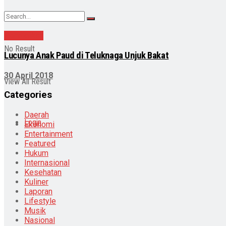
Pendidikan
No Result
Lucunya Anak Paud di Teluknaga Unjuk Bakat
30 April 2018
View All Result
Categories
Daerah
Login
Ekonomi
Entertainment
Featured
Hukum
Internasional
Kesehatan
Kuliner
Laporan
Lifestyle
Musik
Nasional