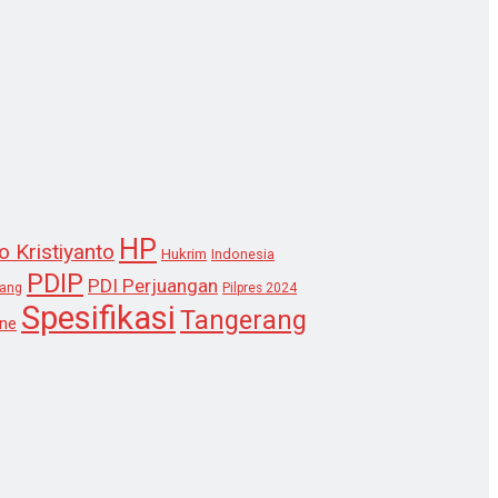
HP
o Kristiyanto
Hukrim
Indonesia
PDIP
PDI Perjuangan
lang
Pilpres 2024
Spesifikasi
Tangerang
ne