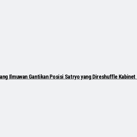
 Sang Ilmuwan Gantikan Posisi Satryo yang Direshuffle Kabine