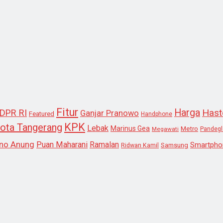
Fitur
Harga
Hast
DPR RI
Ganjar Pranowo
Featured
Handphone
KPK
ota Tangerang
Lebak
Marinus Gea
Metro
Megawati
Pandeg
no Anung
Puan Maharani
Ramalan
Smartpho
Samsung
Ridwan Kamil