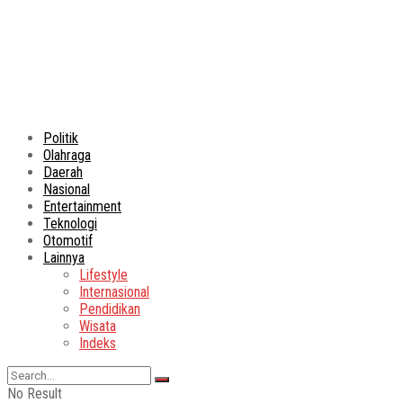
Politik
Olahraga
Daerah
Nasional
Entertainment
Teknologi
Otomotif
Lainnya
Lifestyle
Internasional
Pendidikan
Wisata
Indeks
No Result