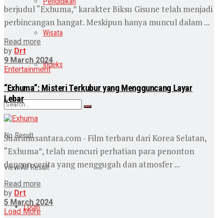
Pendidikan
berjudul “Exhuma,” karakter Biksu Gisune telah menjadi
perbincangan hangat. Meskipun hanya muncul dalam ...
Wisata
Read more
by
Drt
9 March 2024
Indeks
Entertainment
“Exhuma”: Misteri Terkubur yang Mengguncang Layar
Lebar
No Result
Suaranusantara.com - Film terbaru dari Korea Selatan,
“Exhuma”, telah mencuri perhatian para penonton
dengan cerita yang menggugah dan atmosfer ...
View All Result
Read more
by
Drt
5 March 2024
Login
Load More