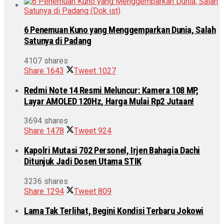
6 Penemuan Kuno yang Menggemparkan Dunia, Salah
Satunya di Padang
4107 shares
Share
1643
Tweet
1027
Redmi Note 14 Resmi Meluncur: Kamera 108 MP,
Layar AMOLED 120Hz, Harga Mulai Rp2 Jutaan!
3694 shares
Share
1478
Tweet
924
Kapolri Mutasi 702 Personel, Irjen Bahagia Dachi
Ditunjuk Jadi Dosen Utama STIK
3236 shares
Share
1294
Tweet
809
Lama Tak Terlihat, Begini Kondisi Terbaru Jokowi