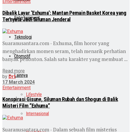
Entertainment
Dibalik Layar ‘Exhuma’: Mantan Pemain Basket Korea yang
Entertainment
Ternyata Jadi Siluman Jenderal
Teknologi
Suaranusantara.com - Exhuma, film horor yang
menghadirkan momen seram, telah menarik perhatian
Otomotif
banyak penonton. Salah satu karakter yang membuat ...
Read more
Lainnya
by
Drt
17 March 2024
Entertainment
Lifestyle
Konspirasi Gisune, Siluman Rubah dan Shogun di Balik
Misteri Film “Exhuma”
Internasional
Suaranusantara.com - Dalam sebuah film misterius