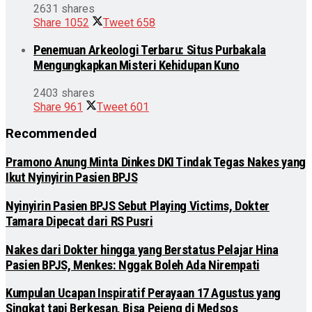
2631 shares
Share
1052
Tweet
658
Penemuan Arkeologi Terbaru: Situs Purbakala
Mengungkapkan Misteri Kehidupan Kuno
2403 shares
Share
961
Tweet
601
Recommended
Pramono Anung Minta Dinkes DKI Tindak Tegas Nakes yang
Ikut Nyinyirin Pasien BPJS
Nyinyirin Pasien BPJS Sebut Playing Victims, Dokter
Tamara Dipecat dari RS Pusri
Nakes dari Dokter hingga yang Berstatus Pelajar Hina
Pasien BPJS, Menkes: Nggak Boleh Ada Nirempati
Kumpulan Ucapan Inspiratif Perayaan 17 Agustus yang
Singkat tapi Berkesan, Bisa Pejeng di Medsos