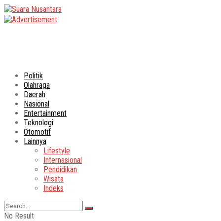
Politik
Olahraga
Daerah
Nasional
Entertainment
Teknologi
Otomotif
Lainnya
Lifestyle
Internasional
Pendidikan
Wisata
Indeks
No Result