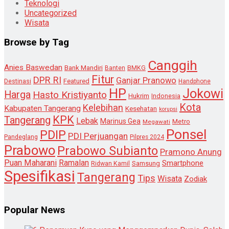
Teknologi
Uncategorized
Wisata
Browse by Tag
Canggih
Anies Baswedan
Bank Mandiri
Banten
BMKG
Fitur
DPR RI
Ganjar Pranowo
Destinasi
Featured
Handphone
HP
Jokowi
Harga
Hasto Kristiyanto
Hukrim
Indonesia
Kota
Kelebihan
Kabupaten Tangerang
Kesehatan
korupsi
KPK
Tangerang
Lebak
Marinus Gea
Metro
Megawati
Ponsel
PDIP
PDI Perjuangan
Pandeglang
Pilpres 2024
Prabowo
Prabowo Subianto
Pramono Anung
Puan Maharani
Ramalan
Smartphone
Samsung
Ridwan Kamil
Spesifikasi
Tangerang
Tips
Wisata
Zodiak
Popular News