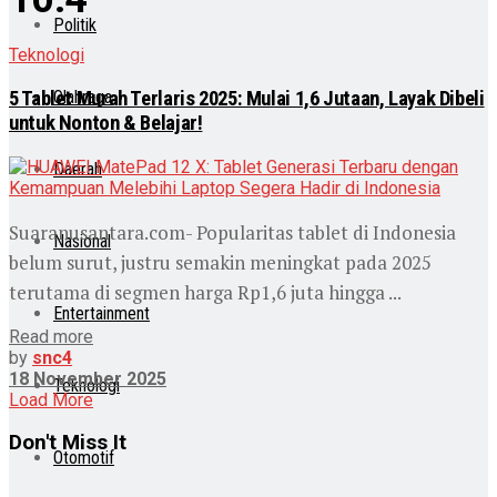
Politik
Teknologi
5 Tablet Murah Terlaris 2025: Mulai 1,6 Jutaan, Layak Dibeli
Olahraga
untuk Nonton & Belajar!
Daerah
Suaranusantara.com- Popularitas tablet di Indonesia
Nasional
belum surut, justru semakin meningkat pada 2025
terutama di segmen harga Rp1,6 juta hingga ...
Entertainment
Read more
by
snc4
18 November 2025
Teknologi
Load More
Don't Miss It
Otomotif