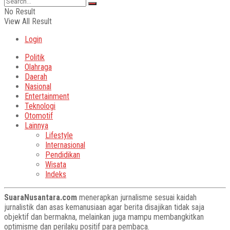
No Result
View All Result
Login
Politik
Olahraga
Daerah
Nasional
Entertainment
Teknologi
Otomotif
Lainnya
Lifestyle
Internasional
Pendidikan
Wisata
Indeks
SuaraNusantara.com
menerapkan jurnalisme sesuai kaidah
jurnalistik dan asas kemanusiaan agar berita disajikan tidak saja
objektif dan bermakna, melainkan juga mampu membangkitkan
optimisme dan perilaku positif para pembaca.