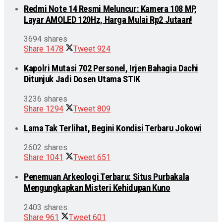
Redmi Note 14 Resmi Meluncur: Kamera 108 MP,
Layar AMOLED 120Hz, Harga Mulai Rp2 Jutaan!
3694 shares
Share
1478
Tweet
924
Kapolri Mutasi 702 Personel, Irjen Bahagia Dachi
Ditunjuk Jadi Dosen Utama STIK
3236 shares
Share
1294
Tweet
809
Lama Tak Terlihat, Begini Kondisi Terbaru Jokowi
2602 shares
Share
1041
Tweet
651
Penemuan Arkeologi Terbaru: Situs Purbakala
Mengungkapkan Misteri Kehidupan Kuno
2403 shares
Share
961
Tweet
601