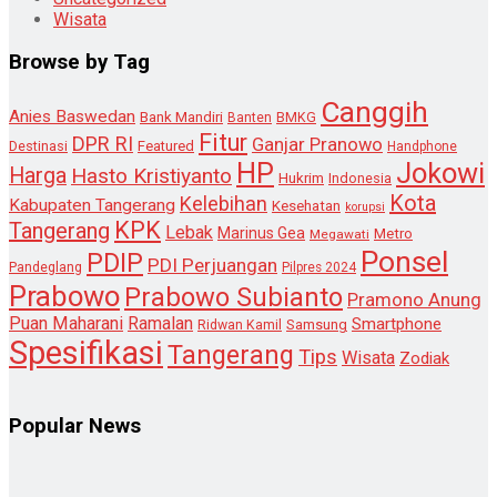
Wisata
Browse by Tag
Canggih
Anies Baswedan
Bank Mandiri
Banten
BMKG
Fitur
DPR RI
Ganjar Pranowo
Destinasi
Featured
Handphone
HP
Jokowi
Harga
Hasto Kristiyanto
Hukrim
Indonesia
Kota
Kelebihan
Kabupaten Tangerang
Kesehatan
korupsi
KPK
Tangerang
Lebak
Marinus Gea
Metro
Megawati
Ponsel
PDIP
PDI Perjuangan
Pandeglang
Pilpres 2024
Prabowo
Prabowo Subianto
Pramono Anung
Puan Maharani
Ramalan
Smartphone
Samsung
Ridwan Kamil
Spesifikasi
Tangerang
Tips
Wisata
Zodiak
Popular News