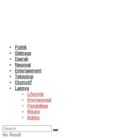
Politik
Olahraga
Daerah
Nasional
Entertainment
Teknologi
Otomotif
Lainnya
Lifestyle
Internasional
Pendidikan
Wisata
Indeks
No Result