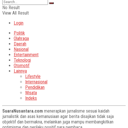
No Result
View All Result
Login
Politik
Olahraga
Daerah
Nasional
Entertainment
Teknologi
Otomotif
Lainnya
Lifestyle
Internasional
Pendidikan
Wisata
Indeks
SuaraNusantara.com
menerapkan jurnalisme sesuai kaidah
jurnalistik dan asas kemanusiaan agar berita disajikan tidak saja
objektif dan bermakna, melainkan juga mampu membangkitkan
optimisme dan perilaku positif para pembaca.