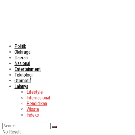
Politik
Olahraga
Daerah
Nasional
Entertainment
Teknologi
Otomotif
Lainnya
Lifestyle
Internasional
Pendidikan
Wisata
Indeks
No Result