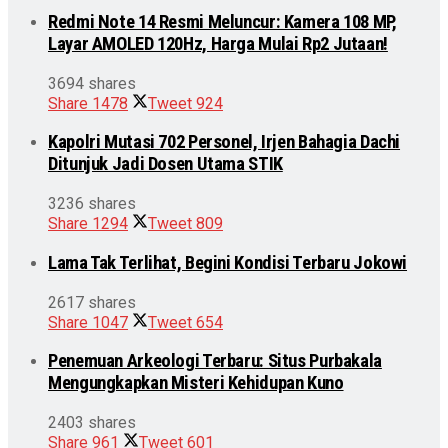
Redmi Note 14 Resmi Meluncur: Kamera 108 MP,
Layar AMOLED 120Hz, Harga Mulai Rp2 Jutaan!
3694 shares
Share
1478
Tweet
924
Kapolri Mutasi 702 Personel, Irjen Bahagia Dachi
Ditunjuk Jadi Dosen Utama STIK
3236 shares
Share
1294
Tweet
809
Lama Tak Terlihat, Begini Kondisi Terbaru Jokowi
2617 shares
Share
1047
Tweet
654
Penemuan Arkeologi Terbaru: Situs Purbakala
Mengungkapkan Misteri Kehidupan Kuno
2403 shares
Share
961
Tweet
601