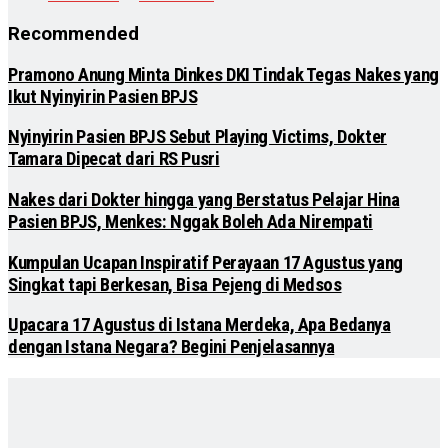
Recommended
Pramono Anung Minta Dinkes DKI Tindak Tegas Nakes yang
Ikut Nyinyirin Pasien BPJS
Nyinyirin Pasien BPJS Sebut Playing Victims, Dokter
Tamara Dipecat dari RS Pusri
Nakes dari Dokter hingga yang Berstatus Pelajar Hina
Pasien BPJS, Menkes: Nggak Boleh Ada Nirempati
Kumpulan Ucapan Inspiratif Perayaan 17 Agustus yang
Singkat tapi Berkesan, Bisa Pejeng di Medsos
Upacara 17 Agustus di Istana Merdeka, Apa Bedanya
dengan Istana Negara? Begini Penjelasannya