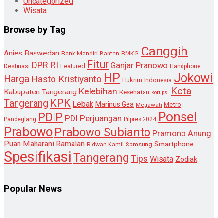
Uncategorized
Wisata
Browse by Tag
Canggih
Anies Baswedan
Bank Mandiri
Banten
BMKG
Fitur
DPR RI
Ganjar Pranowo
Destinasi
Featured
Handphone
HP
Jokowi
Harga
Hasto Kristiyanto
Hukrim
Indonesia
Kota
Kelebihan
Kabupaten Tangerang
Kesehatan
korupsi
KPK
Tangerang
Lebak
Marinus Gea
Metro
Megawati
Ponsel
PDIP
PDI Perjuangan
Pandeglang
Pilpres 2024
Prabowo
Prabowo Subianto
Pramono Anung
Puan Maharani
Ramalan
Smartphone
Samsung
Ridwan Kamil
Spesifikasi
Tangerang
Tips
Wisata
Zodiak
Popular News