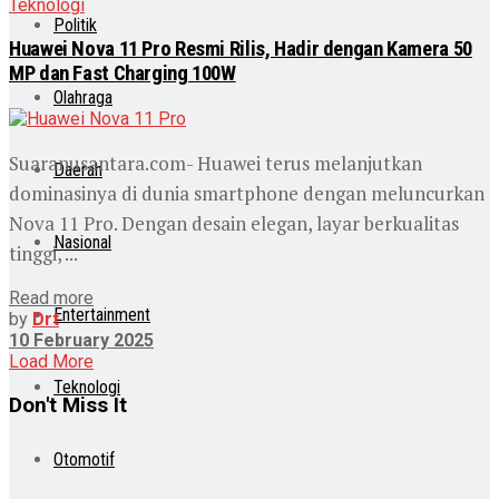
Teknologi
Politik
Huawei Nova 11 Pro Resmi Rilis, Hadir dengan Kamera 50
MP dan Fast Charging 100W
Olahraga
Suaranusantara.com- Huawei terus melanjutkan
Daerah
dominasinya di dunia smartphone dengan meluncurkan
Nova 11 Pro. Dengan desain elegan, layar berkualitas
Nasional
tinggi, ...
Read more
Entertainment
by
Drt
10 February 2025
Load More
Teknologi
Don't Miss It
Otomotif