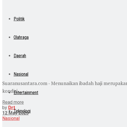
Politik
Olahraga
Daerah
Nasional
Suaranusantara.com - Menunaikan ibadah haji merupakan
kondisi ...
Entertainment
Read more
by
Drt
Teknologi
12 May 2025
Nasional