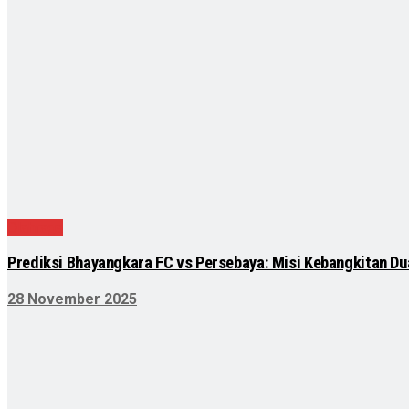
Olahraga
Prediksi Bhayangkara FC vs Persebaya: Misi Kebangkitan Du
28 November 2025