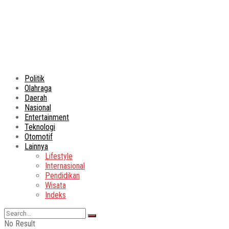
Politik
Olahraga
Daerah
Nasional
Entertainment
Teknologi
Otomotif
Lainnya
Lifestyle
Internasional
Pendidikan
Wisata
Indeks
No Result