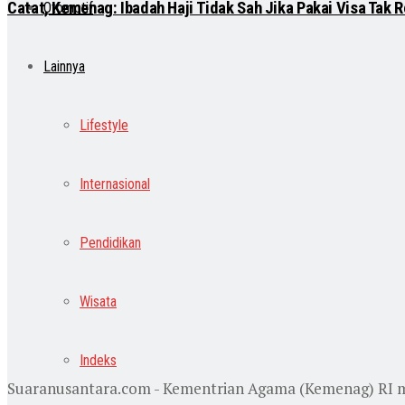
Catat, Kemenag: Ibadah Haji Tidak Sah Jika Pakai Visa Tak 
Otomotif
Lainnya
Lifestyle
Internasional
Pendidikan
Wisata
Indeks
Suaranusantara.com - Kementrian Agama (Kemenag) RI meng