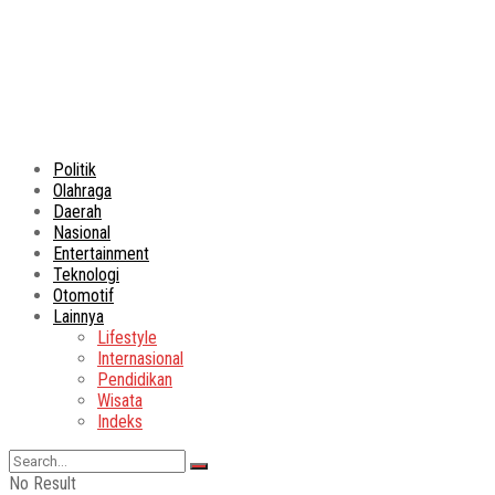
Politik
Olahraga
Daerah
Nasional
Entertainment
Teknologi
Otomotif
Lainnya
Lifestyle
Internasional
Pendidikan
Wisata
Indeks
No Result