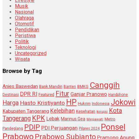
Lifestyle
Musik
Nasional
Olahraga
Otomotif
Pendidikan
Peristiwa
Politik
Teknologi
Uncategorized
Wisata
Browse by Tag
Canggih
Anies Baswedan
Bank Mandiri
Banten
BMKG
Fitur
DPR RI
Ganjar Pranowo
Destinasi
Featured
Handphone
HP
Jokowi
Harga
Hasto Kristiyanto
Hukrim
Indonesia
Kota
Kelebihan
Kabupaten Tangerang
Kesehatan
korupsi
KPK
Tangerang
Lebak
Marinus Gea
Metro
Megawati
Ponsel
PDIP
PDI Perjuangan
Pandeglang
Pilpres 2024
Prabowo
Prabowo Subianto
Pramono Anung