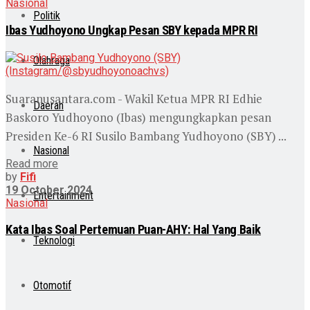
Nasional
Politik
Ibas Yudhoyono Ungkap Pesan SBY kepada MPR RI
Olahraga
Suaranusantara.com - Wakil Ketua MPR RI Edhie
Daerah
Baskoro Yudhoyono (Ibas) mengungkapkan pesan
Presiden Ke-6 RI Susilo Bambang Yudhoyono (SBY) ...
Nasional
Read more
by
Fifi
19 October 2024
Entertainment
Nasional
Kata Ibas Soal Pertemuan Puan-AHY: Hal Yang Baik
Teknologi
Otomotif