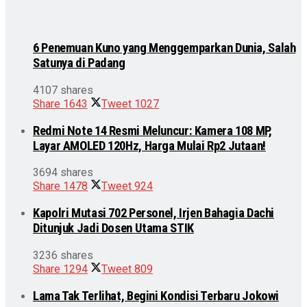
6 Penemuan Kuno yang Menggemparkan Dunia, Salah
Satunya di Padang
4107 shares
Share
1643
Tweet
1027
Redmi Note 14 Resmi Meluncur: Kamera 108 MP,
Layar AMOLED 120Hz, Harga Mulai Rp2 Jutaan!
3694 shares
Share
1478
Tweet
924
Kapolri Mutasi 702 Personel, Irjen Bahagia Dachi
Ditunjuk Jadi Dosen Utama STIK
3236 shares
Share
1294
Tweet
809
Lama Tak Terlihat, Begini Kondisi Terbaru Jokowi