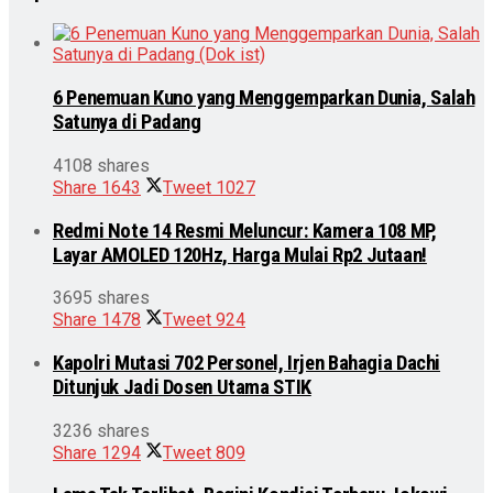
6 Penemuan Kuno yang Menggemparkan Dunia, Salah
Satunya di Padang
4108 shares
Share
1643
Tweet
1027
Redmi Note 14 Resmi Meluncur: Kamera 108 MP,
Layar AMOLED 120Hz, Harga Mulai Rp2 Jutaan!
3695 shares
Share
1478
Tweet
924
Kapolri Mutasi 702 Personel, Irjen Bahagia Dachi
Ditunjuk Jadi Dosen Utama STIK
3236 shares
Share
1294
Tweet
809