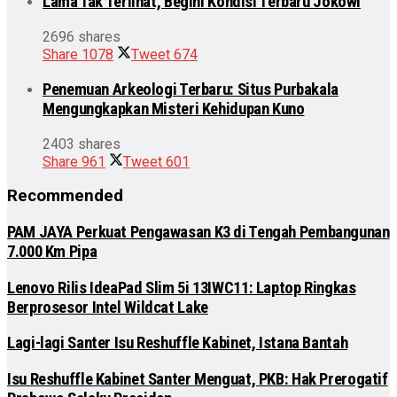
Lama Tak Terlihat, Begini Kondisi Terbaru Jokowi
2696 shares
Share
1078
Tweet
674
Penemuan Arkeologi Terbaru: Situs Purbakala
Mengungkapkan Misteri Kehidupan Kuno
2403 shares
Share
961
Tweet
601
Recommended
PAM JAYA Perkuat Pengawasan K3 di Tengah Pembangunan
7.000 Km Pipa
Lenovo Rilis IdeaPad Slim 5i 13IWC11: Laptop Ringkas
Berprosesor Intel Wildcat Lake
Lagi-lagi Santer Isu Reshuffle Kabinet, Istana Bantah
Isu Reshuffle Kabinet Santer Menguat, PKB: Hak Prerogatif