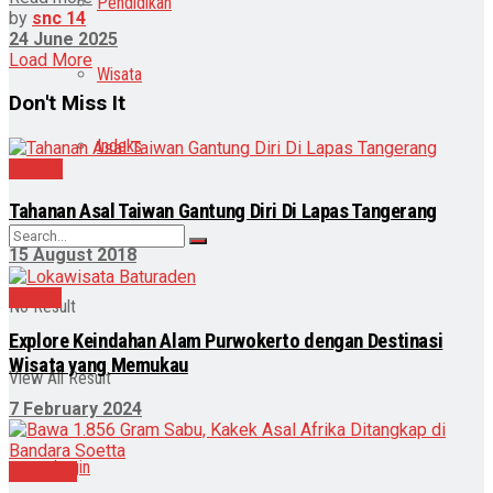
Pendidikan
by
snc 14
24 June 2025
Load More
Wisata
Don't Miss It
Indeks
Daerah
Tahanan Asal Taiwan Gantung Diri Di Lapas Tangerang
15 August 2018
Wisata
No Result
Explore Keindahan Alam Purwokerto dengan Destinasi
Wisata yang Memukau
View All Result
7 February 2024
Login
Featured