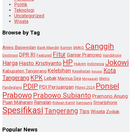
Politik
Teknologi
Uncategorized
Wisata
Browse by Tag
Canggih
Anies Baswedan
Bank Mandiri
Banten
BMKG
Fitur
DPR RI
Ganjar Pranowo
Destinasi
Featured
Handphone
HP
Jokowi
Harga
Hasto Kristiyanto
Hukrim
Indonesia
Kota
Kelebihan
Kabupaten Tangerang
Kesehatan
korupsi
KPK
Tangerang
Lebak
Marinus Gea
Metro
Megawati
Ponsel
PDIP
PDI Perjuangan
Pandeglang
Pilpres 2024
Prabowo
Prabowo Subianto
Pramono Anung
Puan Maharani
Ramalan
Smartphone
Samsung
Ridwan Kamil
Spesifikasi
Tangerang
Tips
Wisata
Zodiak
Popular News