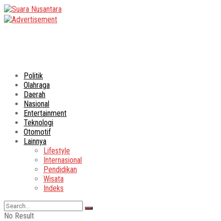
Politik
Olahraga
Daerah
Nasional
Entertainment
Teknologi
Otomotif
Lainnya
Lifestyle
Internasional
Pendidikan
Wisata
Indeks
No Result