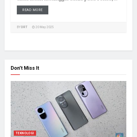
READ MORE
BY
DRT
20 May 2025
Don't Miss It
TEKNOLOGI