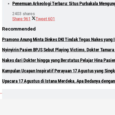
Penemuan Arkeologi Terbaru: Situs Purbakala Mengun
2403 shares
Share
961
Tweet
601
Recommended
Pramono Anung Minta Dinkes DKI Tindak Tegas Nakes yang Ik
Nyinyirin Pasien BPJS Sebut Playing Victims, Dokter Tamara 
Nakes dari Dokter hingga yang Berstatus Pelajar Hina Pasi
Kumpulan Ucapan Inspiratif Perayaan 17 Agustus yang Singk
Upacara 17 Agustus di Istana Merdeka, Apa Bedanya dengan