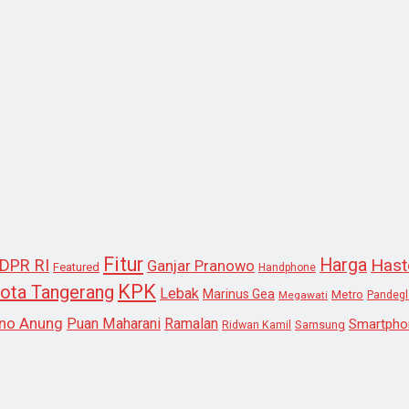
Fitur
Harga
Hast
DPR RI
Ganjar Pranowo
Featured
Handphone
KPK
ota Tangerang
Lebak
Marinus Gea
Metro
Megawati
Pandeg
no Anung
Puan Maharani
Ramalan
Smartpho
Samsung
Ridwan Kamil