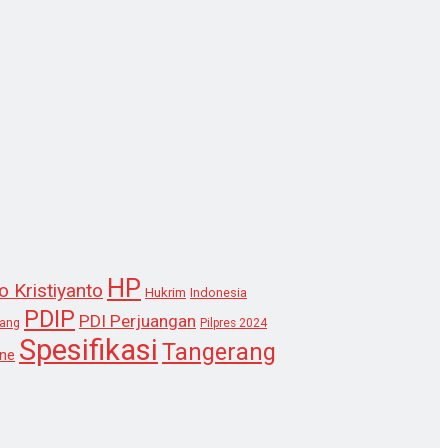
HP
o Kristiyanto
Hukrim
Indonesia
PDIP
PDI Perjuangan
lang
Pilpres 2024
Spesifikasi
Tangerang
ne