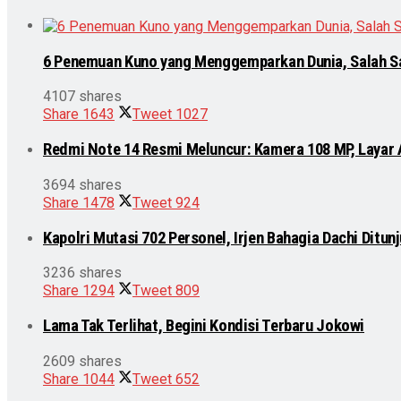
6 Penemuan Kuno yang Menggemparkan Dunia, Salah S
4107 shares
Share
1643
Tweet
1027
Redmi Note 14 Resmi Meluncur: Kamera 108 MP, Layar
3694 shares
Share
1478
Tweet
924
Kapolri Mutasi 702 Personel, Irjen Bahagia Dachi Ditu
3236 shares
Share
1294
Tweet
809
Lama Tak Terlihat, Begini Kondisi Terbaru Jokowi
2609 shares
Share
1044
Tweet
652