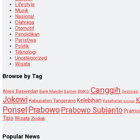
Lifestyle
Musik
Nasional
Olahraga
Otomotif
Pendidikan
Peristiwa
Politik
Teknologi
Uncategorized
Wisata
Browse by Tag
Canggih
Anies Baswedan
Bank Mandiri
Destinasi
Banten
BMKG
Jokowi
K
Kelebihan
Kabupaten Tangerang
Kesehatan
korupsi
Ponsel
Prabowo
Prabowo Subianto
Pramo
Tips
Wisata
Zodiak
Popular News