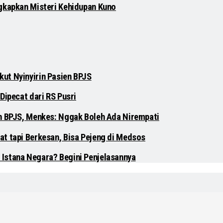
gkapkan Misteri Kehidupan Kuno
ut Nyinyirin Pasien BPJS
Dipecat dari RS Pusri
en BPJS, Menkes: Nggak Boleh Ada Nirempati
at tapi Berkesan, Bisa Pejeng di Medsos
 Istana Negara? Begini Penjelasannya