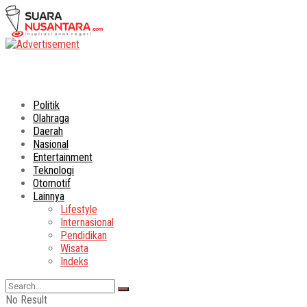
Politik
Olahraga
Daerah
Nasional
Entertainment
Teknologi
Otomotif
Lainnya
Lifestyle
Internasional
Pendidikan
Wisata
Indeks
No Result