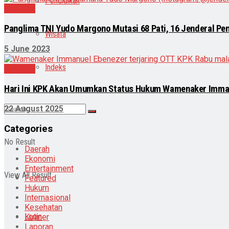
Pendidikan
Nasional
Panglima TNI Yudo Margono Mutasi 68 Pati, 16 Jenderal Pe
Wisata
5 June 2023
Indeks
Nasional
Hari Ini KPK Akan Umumkan Status Hukum Wamenaker Imman
22 August 2025
Categories
No Result
Daerah
Ekonomi
Entertainment
View All Result
Featured
Hukum
Internasional
Kesehatan
Login
Kuliner
Laporan