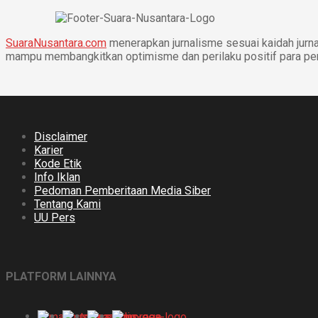
SuaraNusantara.com
menerapkan jurnalisme sesuai kaidah jurnal
mampu membangkitkan optimisme dan perilaku positif para p
Disclaimer
Karier
Kode Etik
Info Iklan
Pedoman Pemberitaan Media Siber
Tentang Kami
UU Pers
PLATFORM LAINNYA