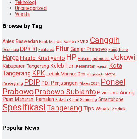
Teknologi
Uncategorized
Wisata
Browse by Tag
Canggih
Anies Baswedan
Bank Mandiri
Banten
BMKG
Fitur
DPR RI
Ganjar Pranowo
Destinasi
Featured
Handphone
HP
Jokowi
Harga
Hasto Kristiyanto
Hukrim
Indonesia
Kota
Kelebihan
Kabupaten Tangerang
Kesehatan
korupsi
KPK
Tangerang
Lebak
Marinus Gea
Metro
Megawati
Ponsel
PDIP
PDI Perjuangan
Pandeglang
Pilpres 2024
Prabowo
Prabowo Subianto
Pramono Anung
Puan Maharani
Ramalan
Smartphone
Samsung
Ridwan Kamil
Spesifikasi
Tangerang
Tips
Wisata
Zodiak
Popular News