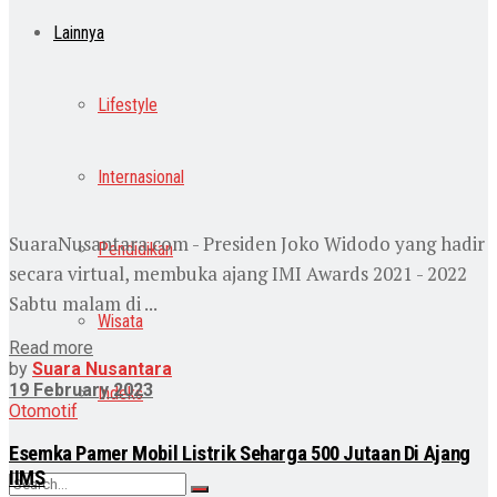
Lainnya
Lifestyle
Internasional
SuaraNusantara.com - Presiden Joko Widodo yang hadir
Pendidikan
secara virtual, membuka ajang IMI Awards 2021 - 2022
Sabtu malam di ...
Wisata
Read more
by
Suara Nusantara
19 February 2023
Indeks
Otomotif
Esemka Pamer Mobil Listrik Seharga 500 Jutaan Di Ajang
IIMS