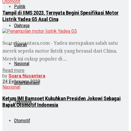
Otomotif
Politik
Tampil di IIMS 2023, Ternyata Begini Spesifikasi Motor
Listrik Yadea G5 Asal Cina
Olahraga
SuaraNusantara.com - Yadea merupakan salah satu
Daerah
merek sepeda motor listrik yang berasal dari China.
Merek ini cukup populer di ...
Nasional
Read more
by
Suara Nusantara
24 February 2023
Entertainment
Nasional
Ketum IMI Bamsoet Kukuhkan Presiden Jokowi Sebagai
Teknologi
Bapak Otomotif Indonesia
Otomotif