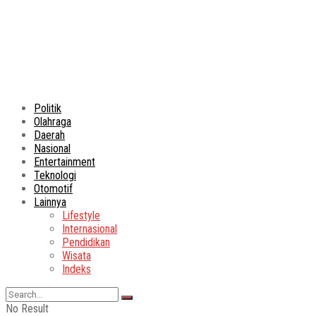
Politik
Olahraga
Daerah
Nasional
Entertainment
Teknologi
Otomotif
Lainnya
Lifestyle
Internasional
Pendidikan
Wisata
Indeks
No Result