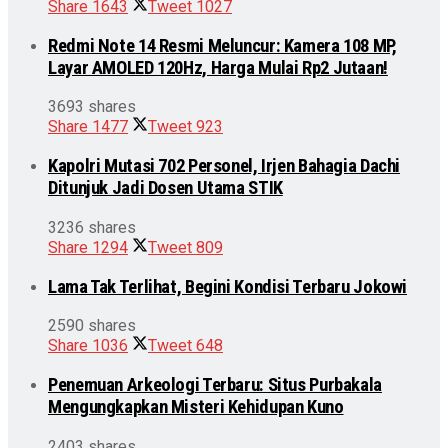
Share
1643
Tweet
1027
Redmi Note 14 Resmi Meluncur: Kamera 108 MP,
Layar AMOLED 120Hz, Harga Mulai Rp2 Jutaan!
3693 shares
Share
1477
Tweet
923
Kapolri Mutasi 702 Personel, Irjen Bahagia Dachi
Ditunjuk Jadi Dosen Utama STIK
3236 shares
Share
1294
Tweet
809
Lama Tak Terlihat, Begini Kondisi Terbaru Jokowi
2590 shares
Share
1036
Tweet
648
Penemuan Arkeologi Terbaru: Situs Purbakala
Mengungkapkan Misteri Kehidupan Kuno
2403 shares