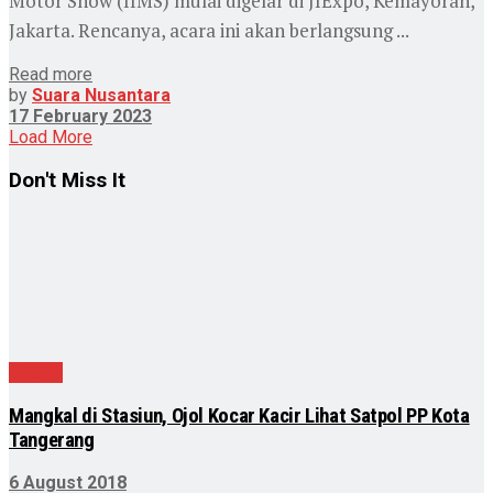
Motor Show (IIMS) mulai digelar di JIExpo, Kemayoran,
Jakarta. Rencanya, acara ini akan berlangsung ...
Read more
by
Suara Nusantara
17 February 2023
Load More
Don't Miss It
Daerah
Mangkal di Stasiun, Ojol Kocar Kacir Lihat Satpol PP Kota
Tangerang
6 August 2018