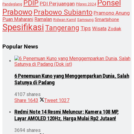
Ponsel
PDIP
PDI Perjuangan
Pandeglang
Pilpres 2024
Prabowo
Prabowo Subianto
Pramono Anung
Puan Maharani
Ramalan
Smartphone
Samsung
Ridwan Kamil
Spesifikasi
Tangerang
Tips
Wisata
Zodiak
Popular News
6 Penemuan Kuno yang Menggemparkan Dunia, Salah
Satunya di Padang
4107 shares
Share
1643
Tweet
1027
Redmi Note 14 Resmi Meluncur: Kamera 108 MP,
Layar AMOLED 120Hz, Harga Mulai Rp2 Jutaan!
3694 shares