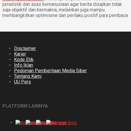
jurnalistik dan asas kemanusiaan agar berita disajikan tidak
saja objektif dan bermakna, melainkan juga mampu
membangkitkan optimisme dan perilaku positif para pembaca.
Disclaimer
Karier
Kode Etik
Info Iklan
Pedoman Pemberitaan Media Siber
Tentang Kami
UU Pers
PLATFORM LAINNYA