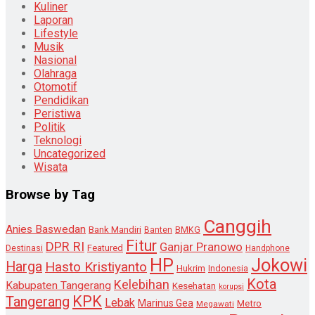
Kuliner
Laporan
Lifestyle
Musik
Nasional
Olahraga
Otomotif
Pendidikan
Peristiwa
Politik
Teknologi
Uncategorized
Wisata
Browse by Tag
Canggih
Anies Baswedan
Bank Mandiri
Banten
BMKG
Fitur
DPR RI
Ganjar Pranowo
Destinasi
Featured
Handphone
HP
Jokowi
Harga
Hasto Kristiyanto
Hukrim
Indonesia
Kota
Kelebihan
Kabupaten Tangerang
Kesehatan
korupsi
KPK
Tangerang
Lebak
Marinus Gea
Metro
Megawati