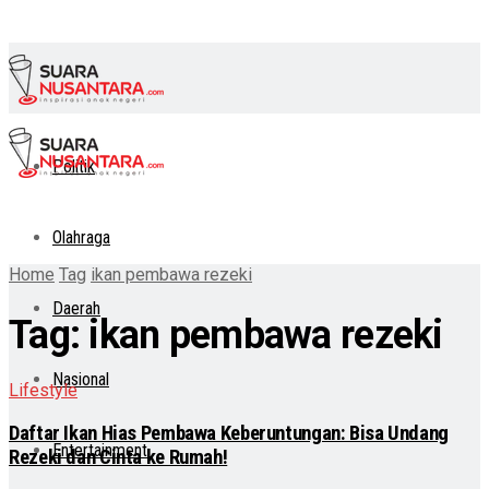
Politik
Olahraga
Home
Tag
ikan pembawa rezeki
Daerah
Tag:
ikan pembawa rezeki
Nasional
Lifestyle
Daftar Ikan Hias Pembawa Keberuntungan: Bisa Undang
Entertainment
Rezeki dan Cinta ke Rumah!