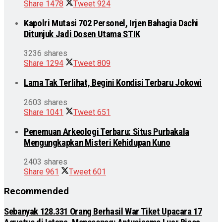
Share
1478
Tweet
924
Kapolri Mutasi 702 Personel, Irjen Bahagia Dachi
Ditunjuk Jadi Dosen Utama STIK
3236 shares
Share
1294
Tweet
809
Lama Tak Terlihat, Begini Kondisi Terbaru Jokowi
2603 shares
Share
1041
Tweet
651
Penemuan Arkeologi Terbaru: Situs Purbakala
Mengungkapkan Misteri Kehidupan Kuno
2403 shares
Share
961
Tweet
601
Recommended
Sebanyak 128.331 Orang Berhasil War Tiket Upacara 17