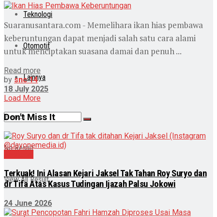
Teknologi
Suaranusantara.com - Memelihara ikan hias pembawa
keberuntungan dapat menjadi salah satu cara alami
Otomotif
untuk menciptakan suasana damai dan penuh ...
Read more
Lainnya
by
snc 14
18 July 2025
Load More
Don't Miss It
No Result
Nasional
Terkuak! Ini Alasan Kejari Jaksel Tak Tahan Roy Suryo dan
View All Result
dr Tifa Atas Kasus Tudingan Ijazah Palsu Jokowi
24 June 2026