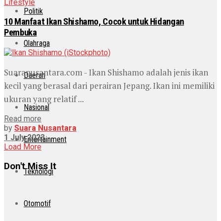
Lifestyle
Politik
10 Manfaat Ikan Shishamo, Cocok untuk Hidangan
Pembuka
Olahraga
Suaranusantara.com - Ikan Shishamo adalah jenis ikan
Daerah
kecil yang berasal dari perairan Jepang. Ikan ini memiliki
ukuran yang relatif ...
Nasional
Read more
by
Suara Nusantara
1 July 2023
Entertainment
Load More
Don't Miss It
Teknologi
Otomotif