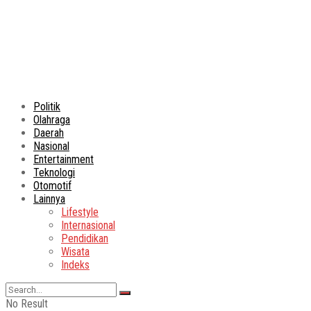
Politik
Olahraga
Daerah
Nasional
Entertainment
Teknologi
Otomotif
Lainnya
Lifestyle
Internasional
Pendidikan
Wisata
Indeks
No Result