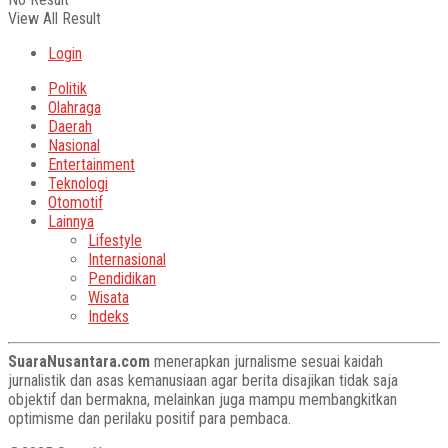
View All Result
Login
Politik
Olahraga
Daerah
Nasional
Entertainment
Teknologi
Otomotif
Lainnya
Lifestyle
Internasional
Pendidikan
Wisata
Indeks
SuaraNusantara.com
menerapkan jurnalisme sesuai kaidah
jurnalistik dan asas kemanusiaan agar berita disajikan tidak saja
objektif dan bermakna, melainkan juga mampu membangkitkan
optimisme dan perilaku positif para pembaca.