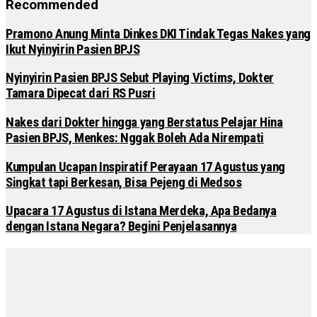
Recommended
Pramono Anung Minta Dinkes DKI Tindak Tegas Nakes yang
Ikut Nyinyirin Pasien BPJS
Nyinyirin Pasien BPJS Sebut Playing Victims, Dokter
Tamara Dipecat dari RS Pusri
Nakes dari Dokter hingga yang Berstatus Pelajar Hina
Pasien BPJS, Menkes: Nggak Boleh Ada Nirempati
Kumpulan Ucapan Inspiratif Perayaan 17 Agustus yang
Singkat tapi Berkesan, Bisa Pejeng di Medsos
Upacara 17 Agustus di Istana Merdeka, Apa Bedanya
dengan Istana Negara? Begini Penjelasannya