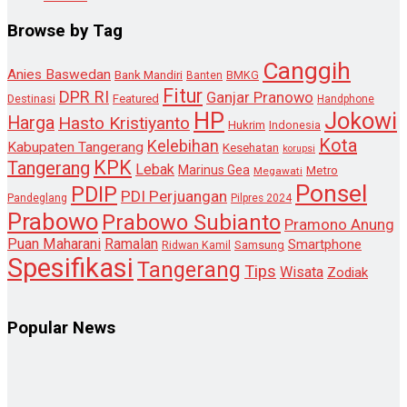
Browse by Tag
Canggih
Anies Baswedan
Bank Mandiri
Banten
BMKG
Fitur
DPR RI
Ganjar Pranowo
Destinasi
Featured
Handphone
HP
Jokowi
Harga
Hasto Kristiyanto
Hukrim
Indonesia
Kota
Kelebihan
Kabupaten Tangerang
Kesehatan
korupsi
KPK
Tangerang
Lebak
Marinus Gea
Metro
Megawati
Ponsel
PDIP
PDI Perjuangan
Pandeglang
Pilpres 2024
Prabowo
Prabowo Subianto
Pramono Anung
Puan Maharani
Ramalan
Smartphone
Samsung
Ridwan Kamil
Spesifikasi
Tangerang
Tips
Wisata
Zodiak
Popular News