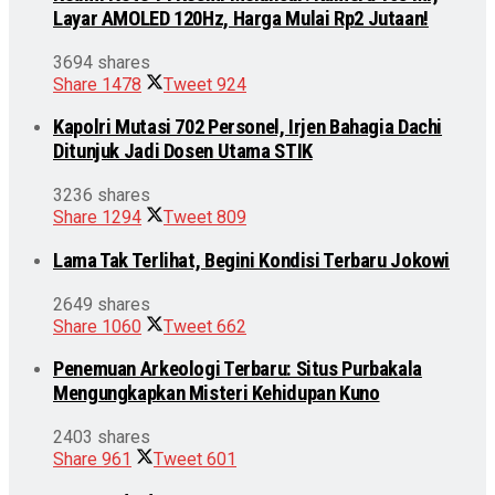
Layar AMOLED 120Hz, Harga Mulai Rp2 Jutaan!
3694 shares
Share
1478
Tweet
924
Kapolri Mutasi 702 Personel, Irjen Bahagia Dachi
Ditunjuk Jadi Dosen Utama STIK
3236 shares
Share
1294
Tweet
809
Lama Tak Terlihat, Begini Kondisi Terbaru Jokowi
2649 shares
Share
1060
Tweet
662
Penemuan Arkeologi Terbaru: Situs Purbakala
Mengungkapkan Misteri Kehidupan Kuno
2403 shares
Share
961
Tweet
601