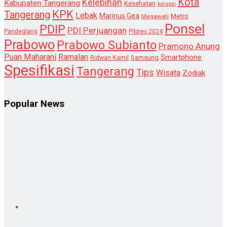
Kota
Kelebihan
Kabupaten Tangerang
Kesehatan
korupsi
KPK
Tangerang
Lebak
Marinus Gea
Metro
Megawati
Ponsel
PDIP
PDI Perjuangan
Pandeglang
Pilpres 2024
Prabowo
Prabowo Subianto
Pramono Anung
Puan Maharani
Ramalan
Smartphone
Samsung
Ridwan Kamil
Spesifikasi
Tangerang
Tips
Wisata
Zodiak
Popular News