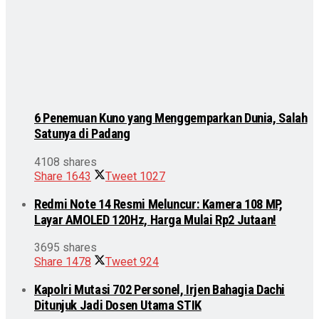
6 Penemuan Kuno yang Menggemparkan Dunia, Salah
Satunya di Padang
4108 shares
Share
1643
Tweet
1027
Redmi Note 14 Resmi Meluncur: Kamera 108 MP,
Layar AMOLED 120Hz, Harga Mulai Rp2 Jutaan!
3695 shares
Share
1478
Tweet
924
Kapolri Mutasi 702 Personel, Irjen Bahagia Dachi
Ditunjuk Jadi Dosen Utama STIK