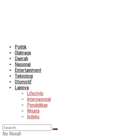
Politik
Olahraga
Daerah
Nasional
Entertainment
Teknologi
Otomotif
Lainnya
Lifestyle
Internasional
Pendidikan
Wisata
Indeks
No Result