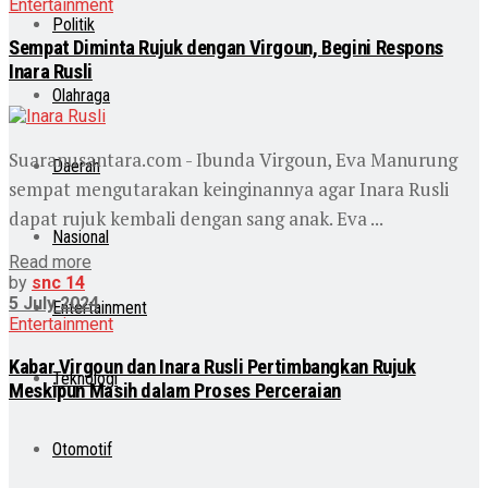
Entertainment
Politik
Sempat Diminta Rujuk dengan Virgoun, Begini Respons
Inara Rusli
Olahraga
Suaranusantara.com - Ibunda Virgoun, Eva Manurung
Daerah
sempat mengutarakan keinginannya agar Inara Rusli
dapat rujuk kembali dengan sang anak. Eva ...
Nasional
Read more
by
snc 14
5 July 2024
Entertainment
Entertainment
Kabar Virgoun dan Inara Rusli Pertimbangkan Rujuk
Teknologi
Meskipun Masih dalam Proses Perceraian
Otomotif