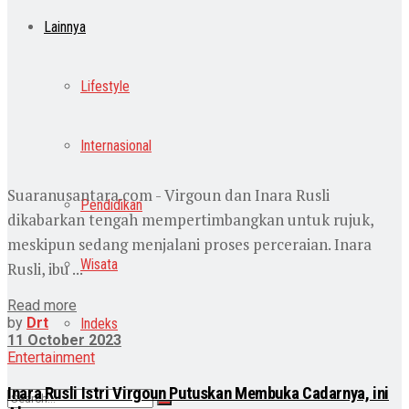
Lainnya
Lifestyle
Internasional
Suaranusantara.com - Virgoun dan Inara Rusli
Pendidikan
dikabarkan tengah mempertimbangkan untuk rujuk,
meskipun sedang menjalani proses perceraian. Inara
Wisata
Rusli, ibu ...
Read more
by
Drt
Indeks
11 October 2023
Entertainment
Inara Rusli Istri Virgoun Putuskan Membuka Cadarnya, ini