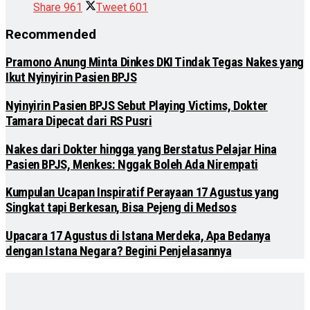
Share
961
Tweet
601
Recommended
Pramono Anung Minta Dinkes DKI Tindak Tegas Nakes yang
Ikut Nyinyirin Pasien BPJS
Nyinyirin Pasien BPJS Sebut Playing Victims, Dokter
Tamara Dipecat dari RS Pusri
Nakes dari Dokter hingga yang Berstatus Pelajar Hina
Pasien BPJS, Menkes: Nggak Boleh Ada Nirempati
Kumpulan Ucapan Inspiratif Perayaan 17 Agustus yang
Singkat tapi Berkesan, Bisa Pejeng di Medsos
Upacara 17 Agustus di Istana Merdeka, Apa Bedanya
dengan Istana Negara? Begini Penjelasannya