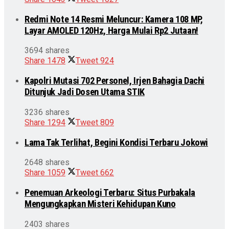
Redmi Note 14 Resmi Meluncur: Kamera 108 MP,
Layar AMOLED 120Hz, Harga Mulai Rp2 Jutaan!
3694 shares
Share
1478
Tweet
924
Kapolri Mutasi 702 Personel, Irjen Bahagia Dachi
Ditunjuk Jadi Dosen Utama STIK
3236 shares
Share
1294
Tweet
809
Lama Tak Terlihat, Begini Kondisi Terbaru Jokowi
2648 shares
Share
1059
Tweet
662
Penemuan Arkeologi Terbaru: Situs Purbakala
Mengungkapkan Misteri Kehidupan Kuno
2403 shares