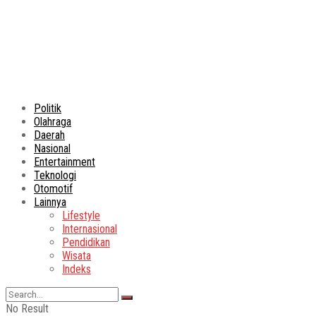
Politik
Olahraga
Daerah
Nasional
Entertainment
Teknologi
Otomotif
Lainnya
Lifestyle
Internasional
Pendidikan
Wisata
Indeks
No Result