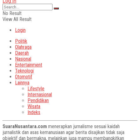
Log In
No Result
View All Result
Login
Politik
Olahraga
Daerah
Nasional
Entertainment
Teknologi
Otomotif
Lainnya
Lifestyle
Internasional
Pendidikan
Wisata
Indeks
SuaraNusantara.com
menerapkan jurnalisme sesuai kaidah
jurnalistik dan asas kemanusiaan agar berita disajikan tidak saja
objektif dan bermakna, melainkan juga mampu membangkitkan