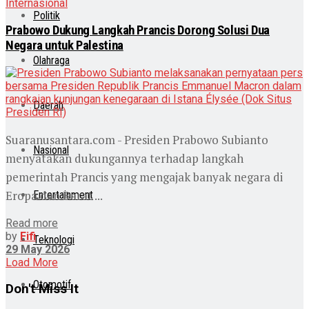
Internasional
Politik
Prabowo Dukung Langkah Prancis Dorong Solusi Dua
Negara untuk Palestina
Olahraga
Daerah
Suaranusantara.com - Presiden Prabowo Subianto
Nasional
menyatakan dukungannya terhadap langkah
pemerintah Prancis yang mengajak banyak negara di
Eropa dan Barat ...
Entertainment
Read more
by
Fifi
Teknologi
29 May 2026
Load More
Otomotif
Don't Miss It