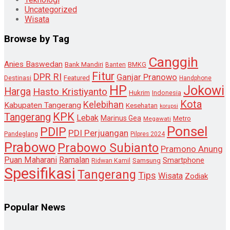
Uncategorized
Wisata
Browse by Tag
Canggih
Anies Baswedan
Bank Mandiri
Banten
BMKG
Fitur
DPR RI
Ganjar Pranowo
Destinasi
Featured
Handphone
HP
Jokowi
Harga
Hasto Kristiyanto
Hukrim
Indonesia
Kota
Kelebihan
Kabupaten Tangerang
Kesehatan
korupsi
KPK
Tangerang
Lebak
Marinus Gea
Metro
Megawati
Ponsel
PDIP
PDI Perjuangan
Pandeglang
Pilpres 2024
Prabowo
Prabowo Subianto
Pramono Anung
Puan Maharani
Ramalan
Smartphone
Samsung
Ridwan Kamil
Spesifikasi
Tangerang
Tips
Wisata
Zodiak
Popular News