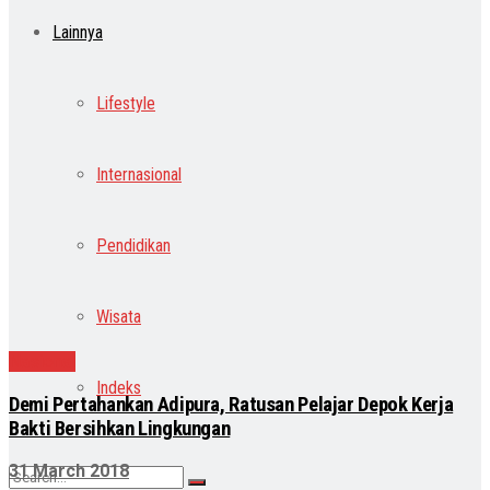
Lainnya
Lifestyle
Internasional
Pendidikan
Wisata
Nasional
Indeks
Demi Pertahankan Adipura, Ratusan Pelajar Depok Kerja
Bakti Bersihkan Lingkungan
31 March 2018