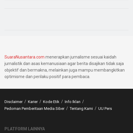
SuaraNusantara.com
menerapkan jurnalisme sesuai kaidah
jurnalistik dan asas kemanusiaan agar berita disajikan tidak saja
objektif dan bermakna, melainkan juga mampu membangkitkan
optimisme dan perilaku positif para pembaca.
Disclaimer
Karier
Kode Etik
Info Iklan
Pedoman Pemberitaan Media Siber
Tentang Kami
UU Pers
PLATFORM LAINNYA