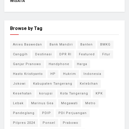
WISATA
Browse by Tag
Anies Baswedan
Bank Mandiri
Banten
BMKG
Canggih
Destinasi
DPR RI
Featured
Fitur
Ganjar Pranowo
Handphone
Harga
Hasto Kristiyanto
HP
Hukrim
Indonesia
Jokowi
Kabupaten Tangerang
Kelebihan
Kesehatan
korupsi
Kota Tangerang
KPK
Lebak
Marinus Gea
Megawati
Metro
Pandeglang
PDIP
PDI Perjuangan
Pilpres 2024
Ponsel
Prabowo