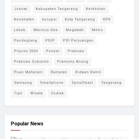
Jokowi
Kabupaten Tangerang
Kelebihan
Kesehatan
korupsi
Kota Tangerang
KPK
Lebak
Marinus Gea
Megawati
Metro
Pandeglang
PDIP
PDI Perjuangan
Pilpres 2024
Ponsel
Prabowo
Prabowo Subianto
Pramono Anung
Puan Maharani
Ramalan
Ridwan Kamil
Samsung
Smartphone
Spesifikasi
Tangerang
Tips
Wisata
Zodiak
Popular News