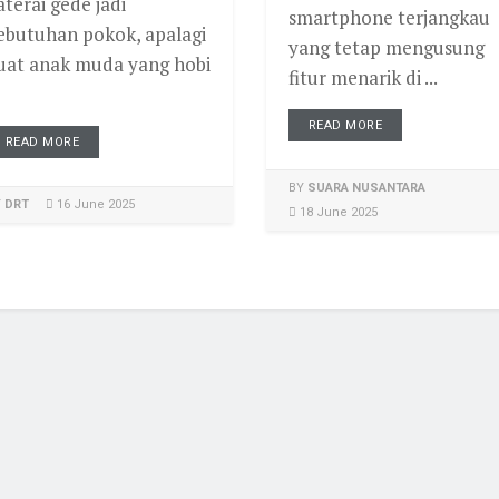
aterai gede jadi
smartphone terjangkau
ebutuhan pokok, apalagi
yang tetap mengusung
uat anak muda yang hobi
fitur menarik di ...
READ MORE
READ MORE
BY
SUARA NUSANTARA
Y
DRT
16 June 2025
18 June 2025