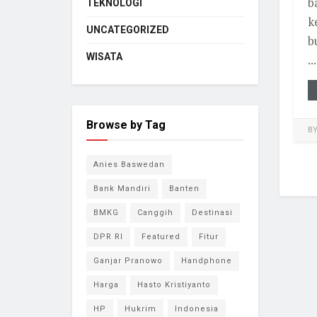
b
TEKNOLOGI
k
UNCATEGORIZED
b
WISATA
...
Browse by Tag
B
Anies Baswedan
Bank Mandiri
Banten
BMKG
Canggih
Destinasi
DPR RI
Featured
Fitur
Ganjar Pranowo
Handphone
Harga
Hasto Kristiyanto
HP
Hukrim
Indonesia