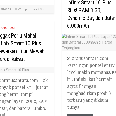
Infinix Smart 10 Plus
Rilis! RAM 8 GB,
Y
SNC 14
22 September 2025
Dynamic Bar, dan Bater
6.000mAh
EKNOLOGI
ggak Perlu Mahal!
nfinix Smart 10 Plus
awarkan Fitur Mewah
Suaranusantara.com-
arga Rakyat
Persaingan ponsel entry
level makin memanas. Ka
ini, Infinix ikut bermain
uaranusantara.com- Tak
agresif dengan
anyak ponsel Rp 1 jutaan
menghadirkan produk
ang berani tampil
terbaru yang diklaim
engan layar 120Hz, RAM
punya ...
esar, dan baterai jumbo.
pi ...