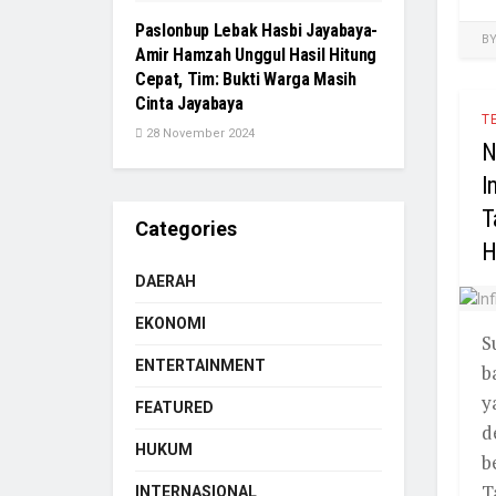
Paslonbup Lebak Hasbi Jayabaya-
B
Amir Hamzah Unggul Hasil Hitung
Cepat, Tim: Bukti Warga Masih
Cinta Jayabaya
T
28 November 2024
N
I
T
Categories
H
DAERAH
EKONOMI
S
ENTERTAINMENT
b
y
FEATURED
d
HUKUM
b
Ta
INTERNASIONAL