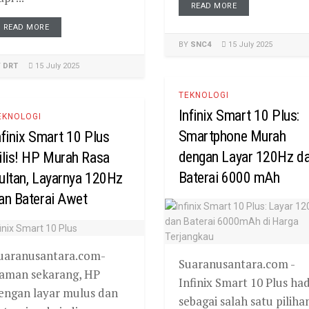
READ MORE
READ MORE
BY
SNC4
15 July 2025
Y
DRT
15 July 2025
TEKNOLOGI
Infinix Smart 10 Plus:
EKNOLOGI
Smartphone Murah
nfinix Smart 10 Plus
dengan Layar 120Hz d
ilis! HP Murah Rasa
Baterai 6000 mAh
ultan, Layarnya 120Hz
an Baterai Awet
uaranusantara.com-
Suaranusantara.com -
aman sekarang, HP
Infinix Smart 10 Plus had
engan layar mulus dan
sebagai salah satu piliha