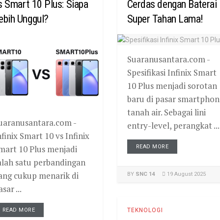
s Smart 10 Plus: Siapa
Cerdas dengan Baterai
ebih Unggul?
Super Tahan Lama!
Suaranusantara.com -
Spesifikasi Infinix Smart
10 Plus menjadi sorotan
baru di pasar smartphon
tanah air. Sebagai lini
uaranusantara.com -
entry-level, perangkat ...
nfinix Smart 10 vs Infinix
mart 10 Plus menjadi
READ MORE
alah satu perbandingan
ang cukup menarik di
BY
SNC 14
19 August 2025
sar ...
READ MORE
TEKNOLOGI