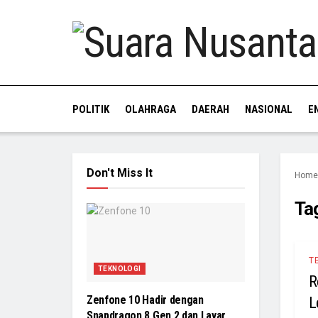
POLITIK
OLAHRAGA
DAERAH
NASIONAL
E
Don't Miss It
Home
Ta
T
TEKNOLOGI
R
Zenfone 10 Hadir dengan
L
Snapdragon 8 Gen 2 dan Layar