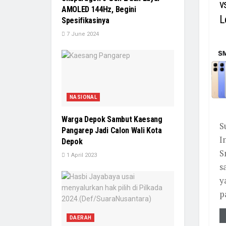
v
AMOLED 144Hz, Begini
L
Spesifikasinya
7 June 2024
NASIONAL
Warga Depok Sambut Kaesang
S
Pangarep Jadi Calon Wali Kota
I
Depok
S
1 April 2023
s
y
pa
DAERAH