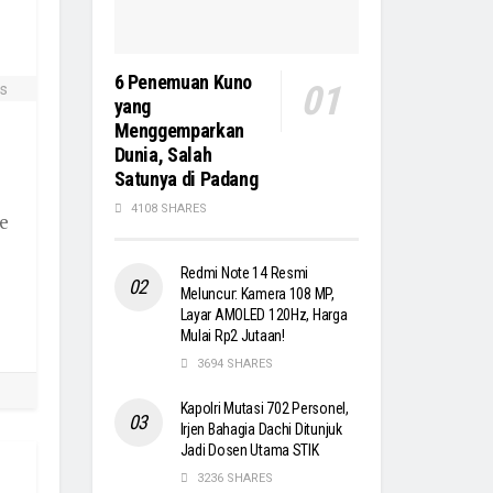
6 Penemuan Kuno
yang
Menggemparkan
Dunia, Salah
Satunya di Padang
4108 SHARES
e
Redmi Note 14 Resmi
Meluncur: Kamera 108 MP,
Layar AMOLED 120Hz, Harga
Mulai Rp2 Jutaan!
3694 SHARES
Kapolri Mutasi 702 Personel,
Irjen Bahagia Dachi Ditunjuk
Jadi Dosen Utama STIK
3236 SHARES